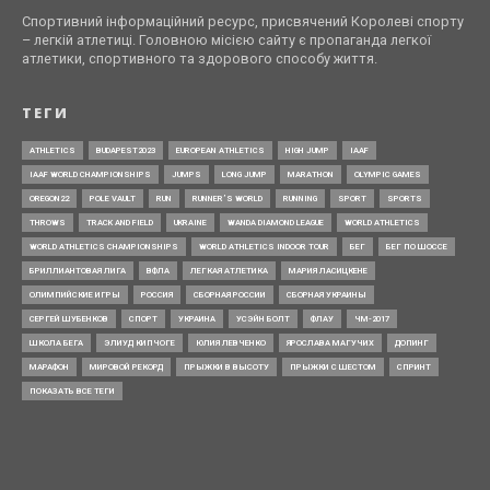
Спортивний інформаційний ресурс, присвячений Королеві спорту
– легкій атлетиці. Головною місією сайту є пропаганда легкої
атлетики, спортивного та здорового способу життя.
ТЕГИ
ATHLETICS
BUDAPEST2023
EUROPEAN ATHLETICS
HIGH JUMP
IAAF
IAAF WORLD CHAMPIONSHIPS
JUMPS
LONG JUMP
MARATHON
OLYMPIC GAMES
OREGON22
POLE VAULT
RUN
RUNNER’S WORLD
RUNNING
SPORT
SPORTS
THROWS
TRACK AND FIELD
UKRAINE
WANDA DIAMOND LEAGUE
WORLD ATHLETICS
WORLD ATHLETICS CHAMPIONSHIPS
WORLD ATHLETICS INDOOR TOUR
БЕГ
БЕГ ПО ШОССЕ
БРИЛЛИАНТОВАЯ ЛИГА
ВФЛА
ЛЕГКАЯ АТЛЕТИКА
МАРИЯ ЛАСИЦКЕНЕ
ОЛИМПИЙСКИЕ ИГРЫ
РОССИЯ
СБОРНАЯ РОССИИ
СБОРНАЯ УКРАИНЫ
СЕРГЕЙ ШУБЕНКОВ
СПОРТ
УКРАИНА
УСЭЙН БОЛТ
ФЛАУ
ЧМ-2017
ШКОЛА БЕГА
ЭЛИУД КИПЧОГЕ
ЮЛИЯ ЛЕВЧЕНКО
ЯРОСЛАВА МАГУЧИХ
ДОПИНГ
МАРАФОН
МИРОВОЙ РЕКОРД
ПРЫЖКИ В ВЫСОТУ
ПРЫЖКИ С ШЕСТОМ
СПРИНТ
ПОКАЗАТЬ ВСЕ ТЕГИ