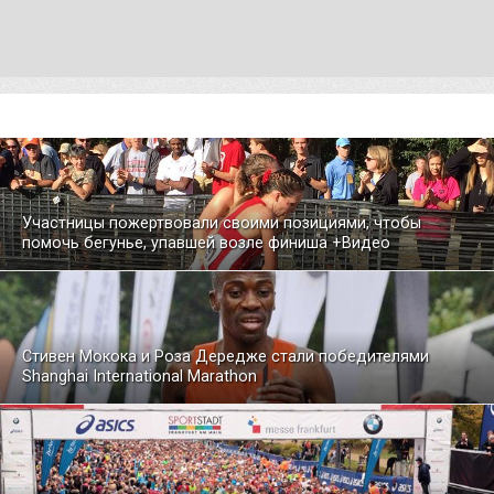
Участницы пожертвовали своими позициями, чтобы
помочь бегунье, упавшей возле финиша +Видео
Стивен Мокока и Роза Дередже стали победителями
Shanghai International Marathon