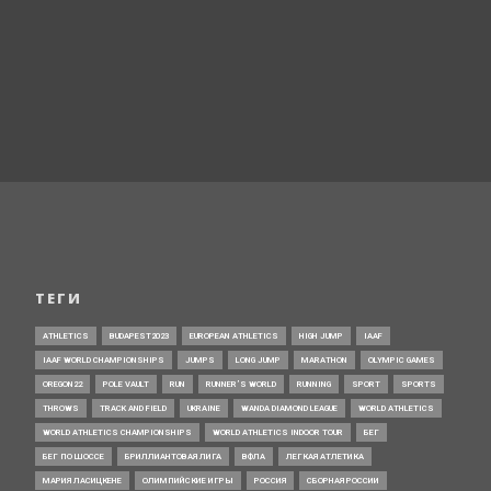
ТЕГИ
ATHLETICS
BUDAPEST2023
EUROPEAN ATHLETICS
HIGH JUMP
IAAF
IAAF WORLD CHAMPIONSHIPS
JUMPS
LONG JUMP
MARATHON
OLYMPIC GAMES
OREGON22
POLE VAULT
RUN
RUNNER’S WORLD
RUNNING
SPORT
SPORTS
THROWS
TRACK AND FIELD
UKRAINE
WANDA DIAMOND LEAGUE
WORLD ATHLETICS
WORLD ATHLETICS CHAMPIONSHIPS
WORLD ATHLETICS INDOOR TOUR
БЕГ
БЕГ ПО ШОССЕ
БРИЛЛИАНТОВАЯ ЛИГА
ВФЛА
ЛЕГКАЯ АТЛЕТИКА
МАРИЯ ЛАСИЦКЕНЕ
ОЛИМПИЙСКИЕ ИГРЫ
РОССИЯ
СБОРНАЯ РОССИИ