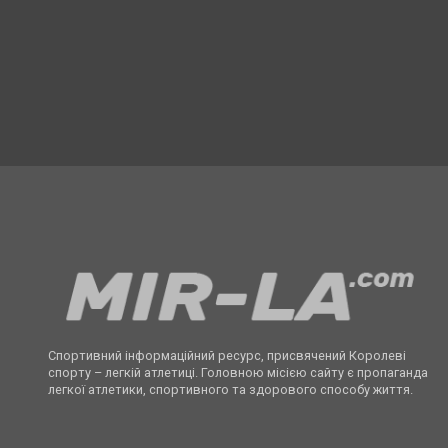
Спортивний інформаційний ресурс, присвячений Королеві
спорту – легкій атлетиці. Головною місією сайту є пропаганда
легкої атлетики, спортивного та здорового способу життя.