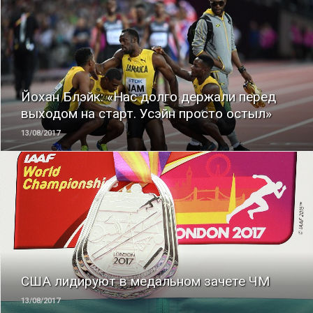
ЧИТАТЬ
Йохан Блэйк: «Нас долго держали перед
выходом на старт. Усэйн просто остыл»
13/08/2017
ЧИТАТЬ
США лидируют в медальном зачете ЧМ
13/08/2017