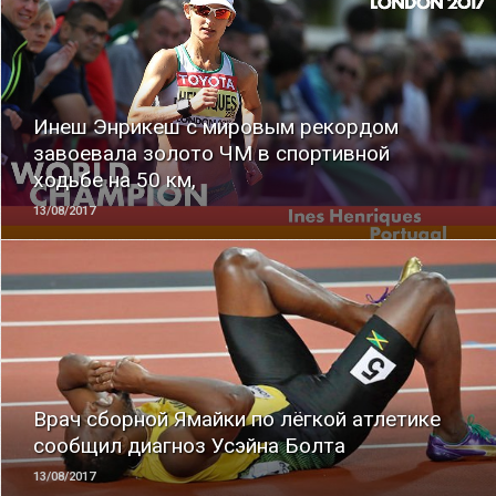
ЧИТАТЬ
Инеш Энрикеш с мировым рекордом
завоевала золото ЧМ в спортивной
ходьбе на 50 км,
13/08/2017
ЧИТАТЬ
Врач сборной Ямайки по лёгкой атлетике
сообщил диагноз Усэйна Болта
13/08/2017