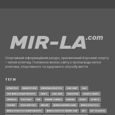
Спортивний інформаційний ресурс, присвячений Королеві спорту
– легкій атлетиці. Головною місією сайту є пропаганда легкої
атлетики, спортивного та здорового способу життя.
ТЕГИ
ATHLETICS
BUDAPEST2023
EUROPEAN ATHLETICS
HIGH JUMP
IAAF
IAAF WORLD CHAMPIONSHIPS
JUMPS
LONG JUMP
MARATHON
OLYMPIC GAMES
OREGON22
POLE VAULT
RUN
RUNNER’S WORLD
RUNNING
SPORT
SPORTS
THROWS
TRACK AND FIELD
UKRAINE
WANDA DIAMOND LEAGUE
WORLD ATHLETICS
WORLD ATHLETICS CHAMPIONSHIPS
WORLD ATHLETICS INDOOR TOUR
БЕГ
БЕГ ПО ШОССЕ