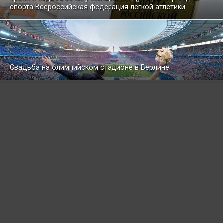
спорта Все­рос­сийс­кая федерация лёгкой атлетики
Свадьба на олимпийском стадионе в Берлине