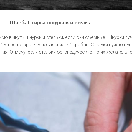
Шаг 2. Стирка шнурков и стелек
мо вынуть шнурки и стельки, если они съемные. Шнурки лу
обы предотвратить попадание в барабан. Стельки нужно вы
ния. Отмечу, если стельки ортопедические, то их желательн