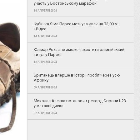
участь у Бостонському марафоні
14 АПРЕЛЯ 2024
Кубинка Яіме Перес метнула диск на 73,09 м!
+Відео
14 АПРЕЛЯ 2024
Юлімар Рохас не зможе захистити олімпійський
титул у Парижі
12 АПРЕЛЯ 2024
Британець вперше в історії пробіг через усю
Африку
09 АПРЕЛЯ 2024
Миколас Алекна встановив рекорд Європи U23
у метанні диска
07 АПРЕЛЯ 2024