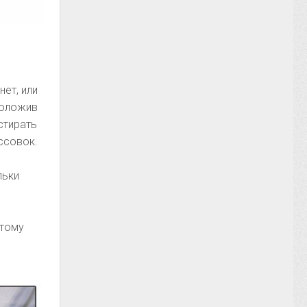
ет, или
положив
стирать
оссовок.
льки
этому