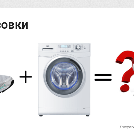
совки
Джерело: