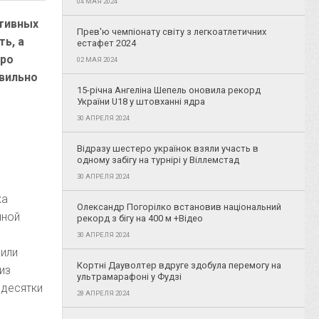
04 МАЯ 2024
ктивных
Прев'ю чемпіонату світу з легкоатлетичних
ь, а
естафет 2024
тро
02 МАЯ 2024
авильно
15-річна Ангеліна Шепель оновила рекорд
України U18 у штовханні ядра
30 АПРЕЛЯ 2024
Відразу шестеро українок взяли участь в
одному забігу на турнірі у Віллемстад
30 АПРЕЛЯ 2024
ка
Олександр Погорілко встановив національний
чной
рекорд з бігу на 400 м +Відео
30 АПРЕЛЯ 2024
 или
Кортні Дауволтер вдруге здобула перемогу на
из
ультрамарафоні у Фудзі
 десятки
28 АПРЕЛЯ 2024