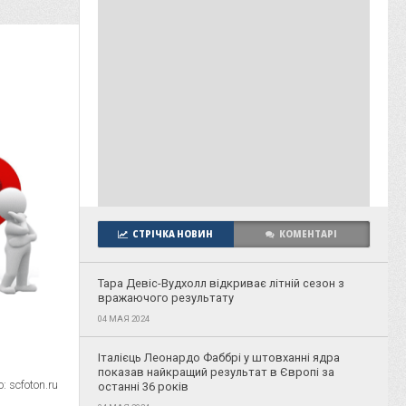
СТРІЧКА НОВИН
КОМЕНТАРІ
Тара Девіс-Вудхолл відкриває літній сезон з
вражаючого результату
04 МАЯ 2024
Італієць Леонардо Фаббрі у штовханні ядра
показав найкращий результат в Європі за
 scfoton.ru
останні 36 років