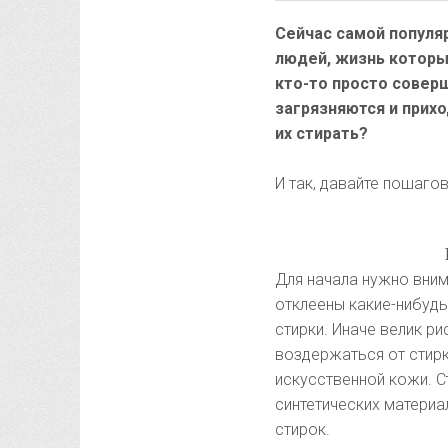
Сейчас самой популя
людей, жизнь которых
кто-то просто совер
загрязняются и прихо
их стирать?
И так, давайте пошаго
Для начала нужно вним
отклеены какие-нибудь
стирки. Иначе велик ри
воздержаться от стирк
искусственной кожи. С
синтетических материал
стирок.