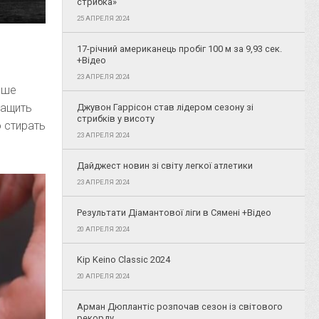
стрибка»
25 АПРЕЛЯ 2024
17-річний американець пробіг 100 м за 9,93 сек.
+Відео
23 АПРЕЛЯ 2024
чше
тащить
Джувон Гаррісон став лідером сезону зі
стрибків у висоту
о стирать
23 АПРЕЛЯ 2024
Дайджест новин зі світу легкої атлетики
23 АПРЕЛЯ 2024
Результати Діамантової ліги в Сямені +Відео
20 АПРЕЛЯ 2024
Kip Keino Classic 2024
20 АПРЕЛЯ 2024
Арман Дюплантіс розпочав сезон із світового
рекорду