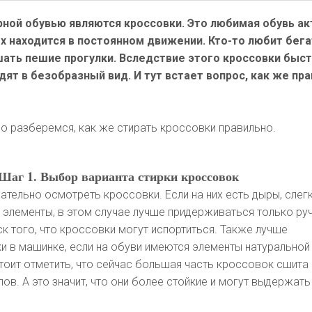
рной обувью являются кроссовки. Это любимая обувь а
 находится в постоянном движении. Кто-то любит бегат
шать пешие прогулки. Вследствие этого кроссовки быс
дят в безобразный вид. И тут встает вопрос, как же пр
во разберемся, как же стирать кроссовки правильно.
Шаг 1. Выбор варианта стирки кроссовок
ательно осмотреть кроссовки. Если на них есть дыры, слег
 элементы, в этом случае лучше придерживаться только ру
ск того, что кроссовки могут испортиться. Также лучше
и в машинке, если на обуви имеются элементы натуральной
тоит отметить, что сейчас большая часть кроссовок сшита 
ов. А это значит, что они более стойкие и могут выдержать