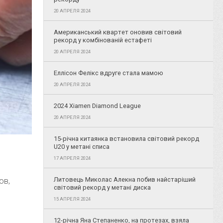
20 АПРЕЛЯ 2024
Американський квартет оновив світовий
рекорд у комбінованій естафеті
20 АПРЕЛЯ 2024
Еллісон Фелікс вдруге стала мамою
20 АПРЕЛЯ 2024
2024 Xiamen Diamond League
20 АПРЕЛЯ 2024
15-річна китаянка встановила світовий рекорд
U20 у метані списа
17 АПРЕЛЯ 2024
Литовець Миколас Алекна побив найстаріший
ов,
світовий рекорд у метані диска
15 АПРЕЛЯ 2024
12-річна Яна Степаненко, на протезах, взяла