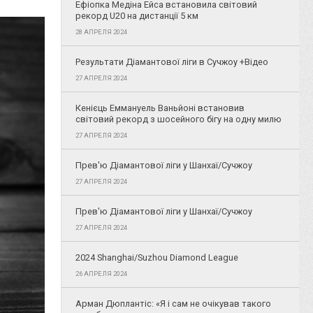
Ефіопка Медіна Ейса встановила світовий
рекорд U20 на дистанції 5 км
28 АПРЕЛЯ 2024
Результати Діамантової ліги в Сучжоу +Відео
27 АПРЕЛЯ 2024
Кенієць Еммануель Ваньйоні встановив
світовий рекорд з шосейного бігу на одну милю
27 АПРЕЛЯ 2024
Прев'ю Діамантової ліги у Шанхаї/Сучжоу
27 АПРЕЛЯ 2024
Прев'ю Діамантової ліги у Шанхаї/Сучжоу
27 АПРЕЛЯ 2024
2024 Shanghai/Suzhou Diamond League
26 АПРЕЛЯ 2024
Арман Дюплантіс: «Я і сам не очікував такого