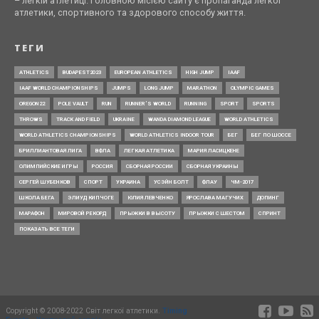
– легкій атлетиці. Головною місією сайту є пропаганда легкої
атлетики, спортивного та здорового способу життя.
ТЕГИ
ATHLETICS
BUDAPEST2023
EUROPEAN ATHLETICS
HIGH JUMP
IAAF
IAAF WORLD CHAMPIONSHIPS
JUMPS
LONG JUMP
MARATHON
OLYMPIC GAMES
OREGON22
POLE VAULT
RUN
RUNNER’S WORLD
RUNNING
SPORT
SPORTS
THROWS
TRACK AND FIELD
UKRAINE
WANDA DIAMOND LEAGUE
WORLD ATHLETICS
WORLD ATHLETICS CHAMPIONSHIPS
WORLD ATHLETICS INDOOR TOUR
БЕГ
БЕГ ПО ШОССЕ
БРИЛЛИАНТОВАЯ ЛИГА
ВФЛА
ЛЕГКАЯ АТЛЕТИКА
МАРИЯ ЛАСИЦКЕНЕ
ОЛИМПИЙСКИЕ ИГРЫ
РОССИЯ
СБОРНАЯ РОССИИ
СБОРНАЯ УКРАИНЫ
СЕРГЕЙ ШУБЕНКОВ
СПОРТ
УКРАИНА
УСЭЙН БОЛТ
ФЛАУ
ЧМ-2017
ШКОЛА БЕГА
ЭЛИУД КИПЧОГЕ
ЮЛИЯ ЛЕВЧЕНКО
ЯРОСЛАВА МАГУЧИХ
ДОПИНГ
МАРАФОН
МИРОВОЙ РЕКОРД
ПРЫЖКИ В ВЫСОТУ
ПРЫЖКИ С ШЕСТОМ
СПРИНТ
ПОКАЗАТЬ ВСЕ ТЕГИ
Copyright © 2008-2022 Світ легкої атлетики.
Timing