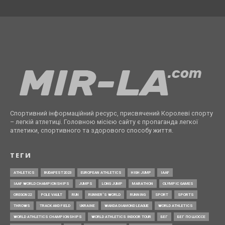
Спортивний інформаційний ресурс, присвячений Королеві спорту
– легкій атлетиці. Головною місією сайту є пропаганда легкої
атлетики, спортивного та здорового способу життя.
ТЕГИ
ATHLETICS
BUDAPEST2023
EUROPEAN ATHLETICS
HIGH JUMP
IAAF
IAAF WORLD CHAMPIONSHIPS
JUMPS
LONG JUMP
MARATHON
OLYMPIC GAMES
OREGON22
POLE VAULT
RUN
RUNNER’S WORLD
RUNNING
SPORT
SPORTS
THROWS
TRACK AND FIELD
UKRAINE
WANDA DIAMOND LEAGUE
WORLD ATHLETICS
WORLD ATHLETICS CHAMPIONSHIPS
WORLD ATHLETICS INDOOR TOUR
БЕГ
БЕГ ПО ШОССЕ