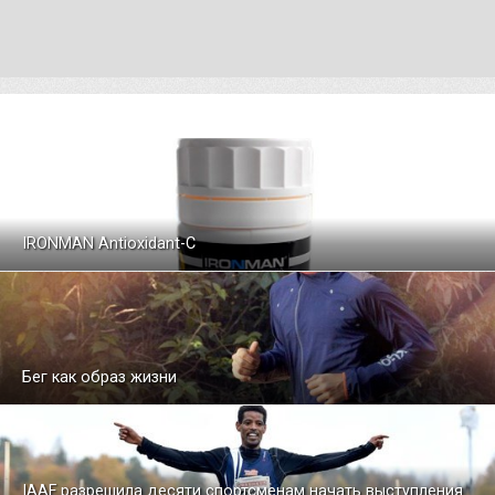
IRONMAN Antioxidant-C
Бег как образ жизни
IAAF разрешила десяти спортсменам начать выступления