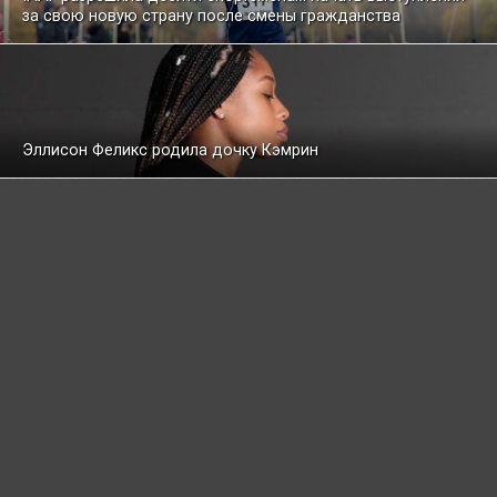
за свою новую страну после смены гражданства
Эллисон Феликс родила дочку Кэмрин