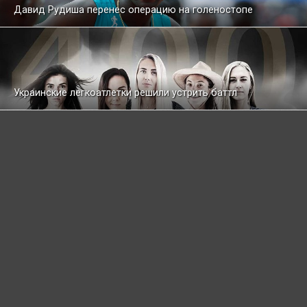
Давид Рудиша перенес операцию на голеностопе
Украинские легкоатлетки решили устрить баттл