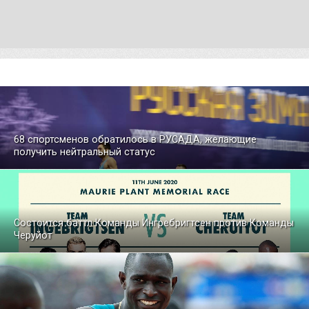
68 спортсменов обратилось в РУСАДА, желающие
получить нейтральный статус
Состоится баттл Команды Ингребригтсен против Команды
Черуйот