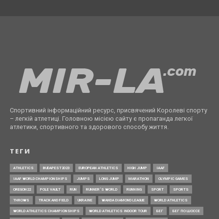
Спортивний інформаційний ресурс, присвячений Королеві спорту
– легкій атлетиці. Головною місією сайту є пропаганда легкої
атлетики, спортивного та здорового способу життя.
ТЕГИ
ATHLETICS
BUDAPEST2023
EUROPEAN ATHLETICS
HIGH JUMP
IAAF
IAAF WORLD CHAMPIONSHIPS
JUMPS
LONG JUMP
MARATHON
OLYMPIC GAMES
OREGON22
POLE VAULT
RUN
RUNNER’S WORLD
RUNNING
SPORT
SPORTS
THROWS
TRACK AND FIELD
UKRAINE
WANDA DIAMOND LEAGUE
WORLD ATHLETICS
WORLD ATHLETICS CHAMPIONSHIPS
WORLD ATHLETICS INDOOR TOUR
БЕГ
БЕГ ПО ШОССЕ