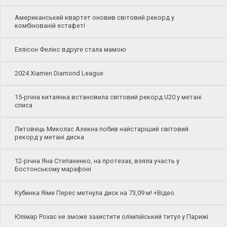
Американський квартет оновив світовий рекорд у
комбінованій естафеті
Еллісон Фелікс вдруге стала мамою
2024 Xiamen Diamond League
15-річна китаянка встановила світовий рекорд U20 у метані
списа
Литовець Миколас Алекна побив найстаріший світовий
рекорд у метані диска
12-річна Яна Степаненко, на протезах, взяла участь у
Бостонському марафоні
Кубинка Яіме Перес метнула диск на 73,09 м! +Відео
Юлімар Рохас не зможе захистити олімпійський титул у Парижі