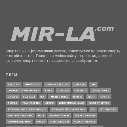
Спортивний інформаційний ресурс, присвячений Королеві спорту
– легкій атлетиці. Головною місією сайту є пропаганда легкої
атлетики, спортивного та здорового способу життя.
ТЕГИ
ATHLETICS
BUDAPEST2023
EUROPEAN ATHLETICS
HIGH JUMP
IAAF
IAAF WORLD CHAMPIONSHIPS
JUMPS
LONG JUMP
MARATHON
OLYMPIC GAMES
OREGON22
POLE VAULT
RUN
RUNNER’S WORLD
RUNNING
SPORT
SPORTS
THROWS
TRACK AND FIELD
UKRAINE
WANDA DIAMOND LEAGUE
WORLD ATHLETICS
WORLD ATHLETICS CHAMPIONSHIPS
WORLD ATHLETICS INDOOR TOUR
БЕГ
БЕГ ПО ШОССЕ
БРИЛЛИАНТОВАЯ ЛИГА
ВФЛА
ЛЕГКАЯ АТЛЕТИКА
МАРИЯ ЛАСИЦКЕНЕ
ОЛИМПИЙСКИЕ ИГРЫ
РОССИЯ
СБОРНАЯ РОССИИ
СБОРНАЯ УКРАИНЫ