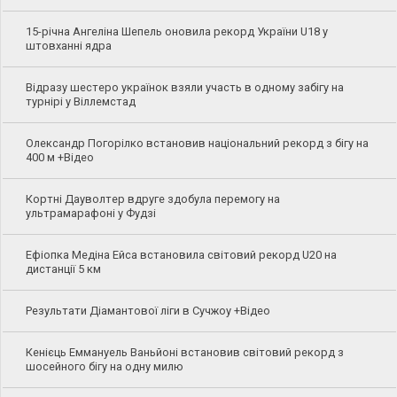
15-річна Ангеліна Шепель оновила рекорд України U18 у
штовханні ядра
Відразу шестеро українок взяли участь в одному забігу на
турнірі у Віллемстад
Олександр Погорілко встановив національний рекорд з бігу на
400 м +Відео
Кортні Дауволтер вдруге здобула перемогу на
ультрамарафоні у Фудзі
Ефіопка Медіна Ейса встановила світовий рекорд U20 на
дистанції 5 км
Результати Діамантової ліги в Сучжоу +Відео
Кенієць Еммануель Ваньйоні встановив світовий рекорд з
шосейного бігу на одну милю