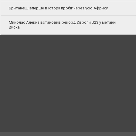
Британець вперше в історії пробіг через усю Африку
Миколас Алекна встановив рекорд Європи U23 у метанні
диска