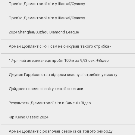
Прев'ю Діамантової ліги у Шанхаї/Сучжоу
Прев'ю Діамантової ліги у Шанхаї/Сучжоу
2024 Shanghai/Suzhou Diamond League
Арман Дюплантіс: «Я і сам не очікував такого стрибка»
17-річний американець пробіг 100 м за 9,93 сек. +Відео
Джувон Гаррісон став лідером сезону зі стрибків у висоту
Дайджест новин зі світу легкої атлетики
Результати Діамантової ліги в Сямені +Відео
Kip Keino Classic 2024
Арман Дюплантіс розпочав сезон із світового рекорду