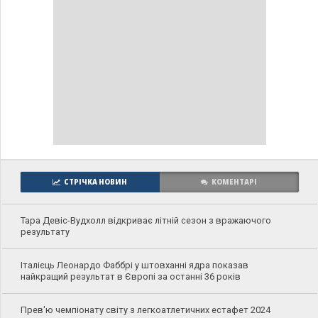
СТРІЧКА НОВИН
КОМЕНТАРІ
Тара Девіс-Вудхолл відкриває літній сезон з вражаючого
результату
Італієць Леонардо Фаббрі у штовханні ядра показав
найкращий результат в Європі за останні 36 років
Прев'ю чемпіонату світу з легкоатлетичних естафет 2024