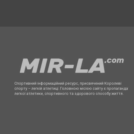
Спортивний інформаційний ресурс, присвячений Королеві
спорту – легкій атлетиці. Головною місією сайту є пропаганда
легкої атлетики, спортивного та здорового способу життя.