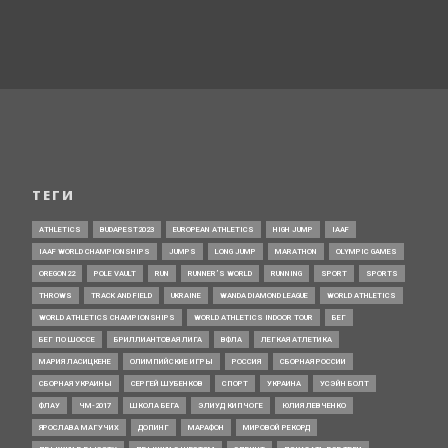
ТЕГИ
ATHLETICS
BUDAPEST2023
EUROPEAN ATHLETICS
HIGH JUMP
IAAF
IAAF WORLD CHAMPIONSHIPS
JUMPS
LONG JUMP
MARATHON
OLYMPIC GAMES
OREGON22
POLE VAULT
RUN
RUNNER’S WORLD
RUNNING
SPORT
SPORTS
THROWS
TRACK AND FIELD
UKRAINE
WANDA DIAMOND LEAGUE
WORLD ATHLETICS
WORLD ATHLETICS CHAMPIONSHIPS
WORLD ATHLETICS INDOOR TOUR
БЕГ
БЕГ ПО ШОССЕ
БРИЛЛИАНТОВАЯ ЛИГА
ВФЛА
ЛЕГКАЯ АТЛЕТИКА
МАРИЯ ЛАСИЦКЕНЕ
ОЛИМПИЙСКИЕ ИГРЫ
РОССИЯ
СБОРНАЯ РОССИИ
СБОРНАЯ УКРАИНЫ
СЕРГЕЙ ШУБЕНКОВ
СПОРТ
УКРАИНА
УСЭЙН БОЛТ
ФЛАУ
ЧМ-2017
ШКОЛА БЕГА
ЭЛИУД КИПЧОГЕ
ЮЛИЯ ЛЕВЧЕНКО
ЯРОСЛАВА МАГУЧИХ
ДОПИНГ
МАРАФОН
МИРОВОЙ РЕКОРД