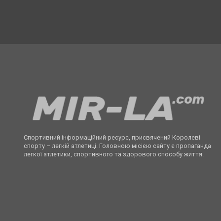
Спортивний інформаційний ресурс, присвячений Королеві
спорту – легкій атлетиці. Головною місією сайту є пропаганда
легкої атлетики, спортивного та здорового способу життя.