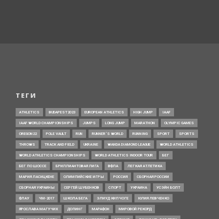
ТЕГИ
ATHLETICS
BUDAPEST2023
EUROPEAN ATHLETICS
HIGH JUMP
IAAF
IAAF WORLD CHAMPIONSHIPS
JUMPS
LONG JUMP
MARATHON
OLYMPIC GAMES
OREGON22
POLE VAULT
RUN
RUNNER’S WORLD
RUNNING
SPORT
SPORTS
THROWS
TRACK AND FIELD
UKRAINE
WANDA DIAMOND LEAGUE
WORLD ATHLETICS
WORLD ATHLETICS CHAMPIONSHIPS
WORLD ATHLETICS INDOOR TOUR
БЕГ
БЕГ ПО ШОССЕ
БРИЛЛИАНТОВАЯ ЛИГА
ВФЛА
ЛЕГКАЯ АТЛЕТИКА
МАРИЯ ЛАСИЦКЕНЕ
ОЛИМПИЙСКИЕ ИГРЫ
РОССИЯ
СБОРНАЯ РОССИИ
СБОРНАЯ УКРАИНЫ
СЕРГЕЙ ШУБЕНКОВ
СПОРТ
УКРАИНА
УСЭЙН БОЛТ
ФЛАУ
ЧМ-2017
ШКОЛА БЕГА
ЭЛИУД КИПЧОГЕ
ЮЛИЯ ЛЕВЧЕНКО
ЯРОСЛАВА МАГУЧИХ
ДОПИНГ
МАРАФОН
МИРОВОЙ РЕКОРД