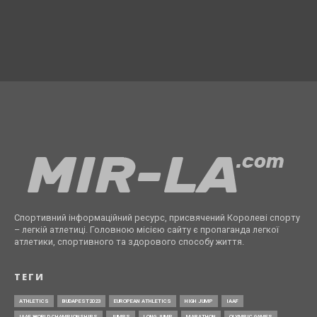
Спортивний інформаційний ресурс, присвячений Королеві спорту
– легкій атлетиці. Головною місією сайту є пропаганда легкої
атлетики, спортивного та здорового способу життя.
ТЕГИ
ATHLETICS
BUDAPEST2023
EUROPEAN ATHLETICS
HIGH JUMP
IAAF
IAAF WORLD CHAMPIONSHIPS
JUMPS
LONG JUMP
MARATHON
OLYMPIC GAMES