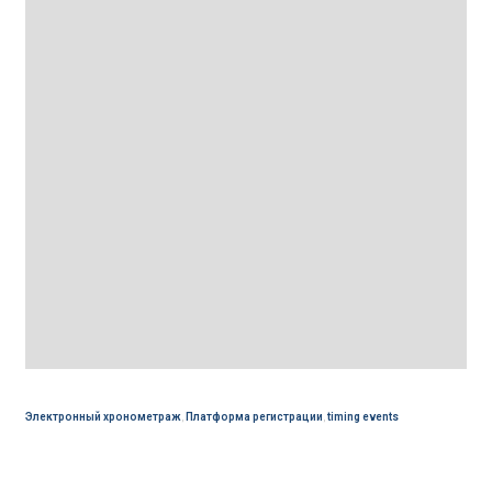
Электронный хронометраж
,
Платформа регистрации
,
timing events