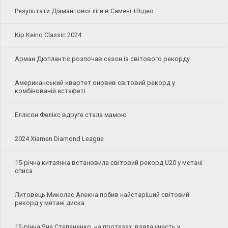
Результати Діамантової ліги в Сямені +Відео
Kip Keino Classic 2024
Арман Дюплантіс розпочав сезон із світового рекорду
Американський квартет оновив світовий рекорд у
комбінованій естафеті
Еллісон Фелікс вдруге стала мамою
2024 Xiamen Diamond League
15-річна китаянка встановила світовий рекорд U20 у метані
списа
Литовець Миколас Алекна побив найстаріший світовий
рекорд у метані диска
12-річна Яна Степаненко, на протезах, взяла участь у