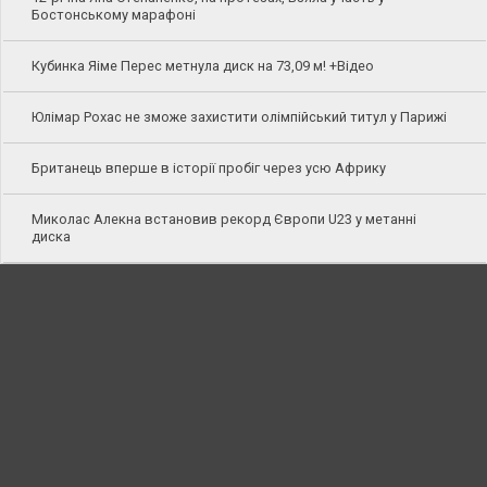
Бостонському марафоні
Кубинка Яіме Перес метнула диск на 73,09 м! +Відео
Юлімар Рохас не зможе захистити олімпійський титул у Парижі
Британець вперше в історії пробіг через усю Африку
Миколас Алекна встановив рекорд Європи U23 у метанні
диска