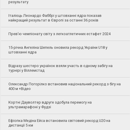
результату
Італієць Леонардо Фаббрі у штовханні ядра показав
найкращий результат в Європі за останні 36 років
Прев'ю чемпіонату світу з легкоатлетичних естафет 2024
15-річна Ангеліна Шепель оновила рекорд України U18 у
штовханні ядра
Відразу шестеро українок взяли участь в одному забігу на
турнірі у Віллемстад
Олександр Погорілко встановив національний рекорд з бігу на
400 м +Відео
Кортні Дауволтер вдруге здобула перемогу на
ультрамарафоні у Фудзі
Ефіопка Медіна Ейса встановила світовий рекорд U20 на
дистанції 5 км