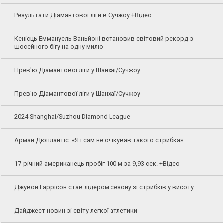
Результати Діамантової ліги в Сучжоу +Відео
Кенієць Еммануель Ваньйоні встановив світовий рекорд з
шосейного бігу на одну милю
Прев'ю Діамантової ліги у Шанхаї/Сучжоу
Прев'ю Діамантової ліги у Шанхаї/Сучжоу
2024 Shanghai/Suzhou Diamond League
Арман Дюплантіс: «Я і сам не очікував такого стрибка»
17-річний американець пробіг 100 м за 9,93 сек. +Відео
Джувон Гаррісон став лідером сезону зі стрибків у висоту
Дайджест новин зі світу легкої атлетики