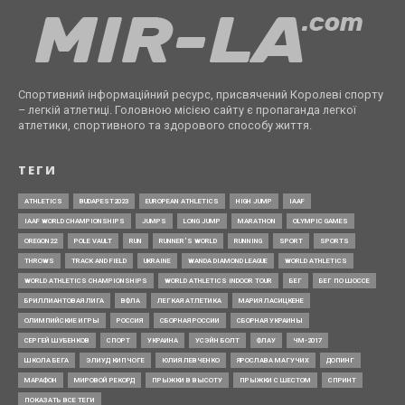
Спортивний інформаційний ресурс, присвячений Королеві спорту
– легкій атлетиці. Головною місією сайту є пропаганда легкої
атлетики, спортивного та здорового способу життя.
ТЕГИ
ATHLETICS
BUDAPEST2023
EUROPEAN ATHLETICS
HIGH JUMP
IAAF
IAAF WORLD CHAMPIONSHIPS
JUMPS
LONG JUMP
MARATHON
OLYMPIC GAMES
OREGON22
POLE VAULT
RUN
RUNNER’S WORLD
RUNNING
SPORT
SPORTS
THROWS
TRACK AND FIELD
UKRAINE
WANDA DIAMOND LEAGUE
WORLD ATHLETICS
WORLD ATHLETICS CHAMPIONSHIPS
WORLD ATHLETICS INDOOR TOUR
БЕГ
БЕГ ПО ШОССЕ
БРИЛЛИАНТОВАЯ ЛИГА
ВФЛА
ЛЕГКАЯ АТЛЕТИКА
МАРИЯ ЛАСИЦКЕНЕ
ОЛИМПИЙСКИЕ ИГРЫ
РОССИЯ
СБОРНАЯ РОССИИ
СБОРНАЯ УКРАИНЫ
СЕРГЕЙ ШУБЕНКОВ
СПОРТ
УКРАИНА
УСЭЙН БОЛТ
ФЛАУ
ЧМ-2017
ШКОЛА БЕГА
ЭЛИУД КИПЧОГЕ
ЮЛИЯ ЛЕВЧЕНКО
ЯРОСЛАВА МАГУЧИХ
ДОПИНГ
МАРАФОН
МИРОВОЙ РЕКОРД
ПРЫЖКИ В ВЫСОТУ
ПРЫЖКИ С ШЕСТОМ
СПРИНТ
ПОКАЗАТЬ ВСЕ ТЕГИ