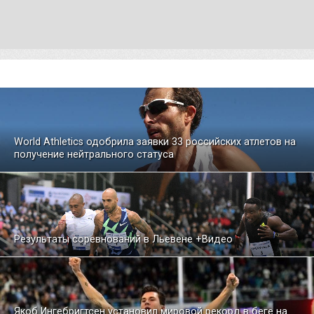
World Athletics одобрила заявки 33 российских атлетов на
получение нейтрального статуса
Результаты соревнований в Льевене +Видео
Якоб Ингебригтсен установил мировой рекорд в беге на