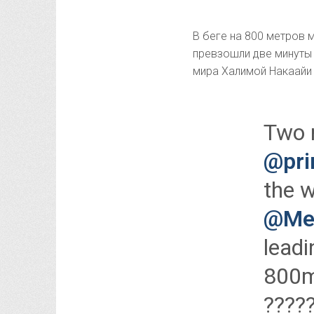
В беге на 800 метров 
превзошли две минуты 
мира Халимой Накаайи 
Two 
@pri
the 
@Mee
leadi
800m
?????