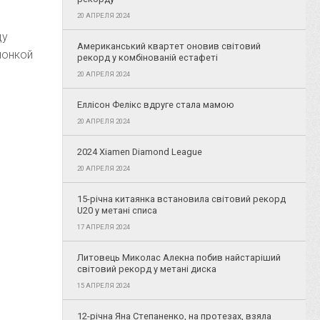
20 АПРЕЛЯ 2024
ду
Американський квартет оновив світовий
ионкой
рекорд у комбінованій естафеті
20 АПРЕЛЯ 2024
Еллісон Фелікс вдруге стала мамою
20 АПРЕЛЯ 2024
2024 Xiamen Diamond League
20 АПРЕЛЯ 2024
15-річна китаянка встановила світовий рекорд
U20 у метані списа
17 АПРЕЛЯ 2024
Литовець Миколас Алекна побив найстаріший
світовий рекорд у метані диска
15 АПРЕЛЯ 2024
12-річна Яна Степаненко, на протезах, взяла