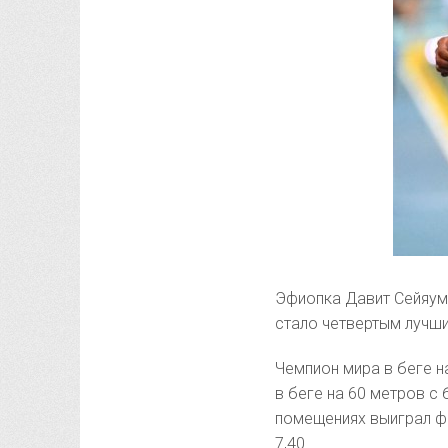
Эфиопка Давит Сейяум 
стало четвертым лучши
Чемпион мира в беге н
в беге на 60 метров с
помещениях выиграл фи
7,40.