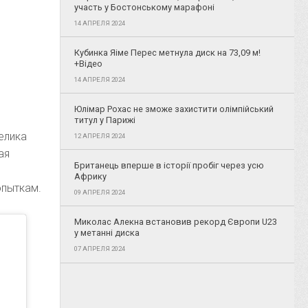
участь у Бостонському марафоні
14 АПРЕЛЯ 2024
Кубинка Яіме Перес метнула диск на 73,09 м!
+Відео
14 АПРЕЛЯ 2024
Юлімар Рохас не зможе захистити олімпійський
титул у Парижі
елика
12 АПРЕЛЯ 2024
ая
Британець вперше в історії пробіг через усю
Африку
опыткам.
09 АПРЕЛЯ 2024
Миколас Алекна встановив рекорд Європи U23
у метанні диска
07 АПРЕЛЯ 2024