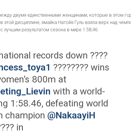
между двумя единственными женщинами, которые в этом го
в этой дисциплине, ямайка Натойя Гуль взяла верх над чемп
с лучшим результатом сезона в мире 1:58,46.
national records down ????
ncess_toya1
???????? wins
women’s 800m at
ting_Lievin
with a world-
ng 1:58.46, defeating world
 champion
@NakaayiH
??? in