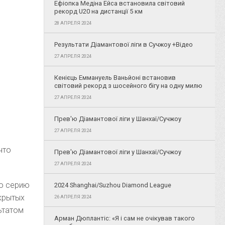
Ефіопка Медіна Ейса встановила світовий
рекорд U20 на дистанції 5 км
28 АПРЕЛЯ 2024
Результати Діамантової ліги в Сучжоу +Відео
27 АПРЕЛЯ 2024
Кенієць Еммануель Ваньйоні встановив
світовий рекорд з шосейного бігу на одну милю
27 АПРЕЛЯ 2024
Прев'ю Діамантової ліги у Шанхаї/Сучжоу
27 АПРЕЛЯ 2024
что
Прев'ю Діамантової ліги у Шанхаї/Сучжоу
27 АПРЕЛЯ 2024
ую серию
2024 Shanghai/Suzhou Diamond League
акрытых
26 АПРЕЛЯ 2024
ьтатом
Арман Дюплантіс: «Я і сам не очікував такого