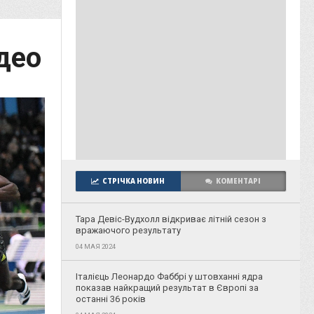
део
СТРІЧКА НОВИН
КОМЕНТАРІ
Тара Девіс-Вудхолл відкриває літній сезон з
вражаючого результату
04 МАЯ 2024
Італієць Леонардо Фаббрі у штовханні ядра
показав найкращий результат в Європі за
останні 36 років