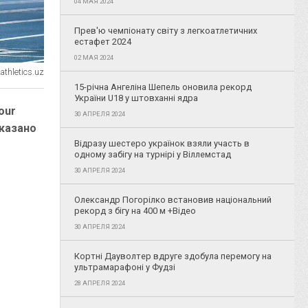
04 МАЯ 2024
Прев'ю чемпіонату світу з легкоатлетичних
естафет 2024
02 МАЯ 2024
thletics.uz
15-річна Ангеліна Шепель оновила рекорд
України U18 у штовханні ядра
our
30 АПРЕЛЯ 2024
оказано
Відразу шестеро українок взяли участь в
одному забігу на турнірі у Віллемстад
30 АПРЕЛЯ 2024
Олександр Погорілко встановив національний
рекорд з бігу на 400 м +Відео
30 АПРЕЛЯ 2024
Кортні Дауволтер вдруге здобула перемогу на
ультрамарафоні у Фудзі
28 АПРЕЛЯ 2024