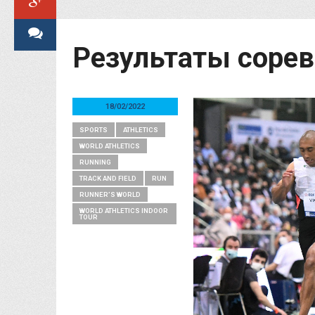
Результаты сорев
18/02/2022
SPORTS
ATHLETICS
WORLD ATHLETICS
RUNNING
TRACK AND FIELD
RUN
RUNNER’S WORLD
WORLD ATHLETICS INDOOR
TOUR