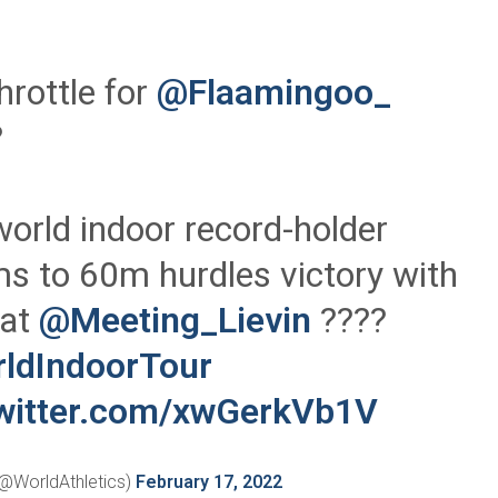
throttle for
@Flaamingoo_
?
orld indoor record-holder
s to 60m hurdles victory with
 at
@Meeting_Lievin
????
ldIndoorTour
twitter.com/xwGerkVb1V
(@WorldAthletics)
February 17, 2022