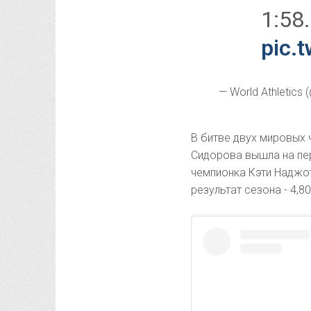
1:58.
pic.
— World Athletics 
В битве двух мировых
Сидорова вышла на пер
чемпионка Кэти Наджот
результат сезона - 4,8