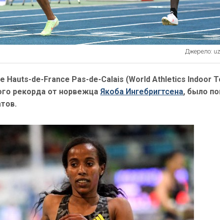
Джерело: uza
е Hauts-de-France Pas-de-Calais (World Athletics Indoor T
вого рекорда от норвежца
Якоба Ингебригтсена
, было п
тов.