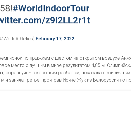
58!
#WorldIndoorTour
twitter.com/z9l2LL2r1t
(@WorldAthletics)
February 17, 2022
 чемпионок по прыжкам с шестом на открытом воздухе Анж
вое место с лучшим в мире результатом 4,85 м. Олимпийск
т, соревнуясь с коротким разбегом, показала свой лучший
0 м и заняла третье, проиграв Ирине Жук из Белоруссии по п