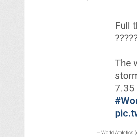
Full 
????
The w
storm
7.35
#Wor
pic.
— World Athletics 