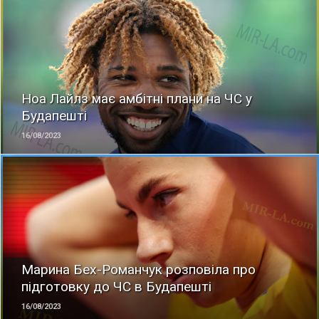
ЧИТАТЬ
Ноа Лайлз має амбітні плани на ЧС у
Будапешті
16/08/2023
ЧИТАТЬ
Марина Бех-Романчук розповіла про
підготовку до ЧС в Будапешті
16/08/2023