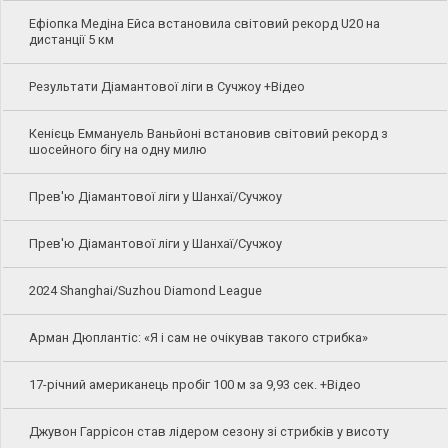
Ефіопка Медіна Ейса встановила світовий рекорд U20 на
дистанції 5 км
Результати Діамантової ліги в Сучжоу +Відео
Кенієць Еммануель Ваньйоні встановив світовий рекорд з
шосейного бігу на одну милю
Прев'ю Діамантової ліги у Шанхаї/Сучжоу
Прев'ю Діамантової ліги у Шанхаї/Сучжоу
2024 Shanghai/Suzhou Diamond League
Арман Дюплантіс: «Я і сам не очікував такого стрибка»
17-річний американець пробіг 100 м за 9,93 сек. +Відео
Джувон Гаррісон став лідером сезону зі стрибків у висоту