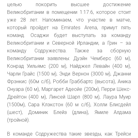
целью покорить высшее достижение
Великобритании в помещении 1:17.6, которое стоит
уже 28 лет. Напоминаем, что участие в матче,
который пройдет на Emirates Arena, примут пять
команд. Осаджи будет выступать за команду
Великобритании и Северной Ирландии, а Грин – за
команду Содружества. Также за сборную
Великобритании заявлены: Дуэйн Чемберс (60 м),
Конрад Уильямс (200 м), Найджел Левайн (400 м),
Чарли Грайс (1500 м), Энди Вернон (3000 м), Джанни
Фрэнкис (60м с/б), Робби Граббартс (высота), Аника
Онуара (60 м), Маргарет Адеойе (200м), Перри Шекс-
Дрейтон (400 м), Линсей Шарп (800 м), Лаура Муир
(1500м), Сара Клэкстон (60 м с/б), Холли Блисдейл
(шест), Доминик Блейз (длина), Ямиле Алдама
(тройной).
В команде Содружества такие звезды, как Трейси