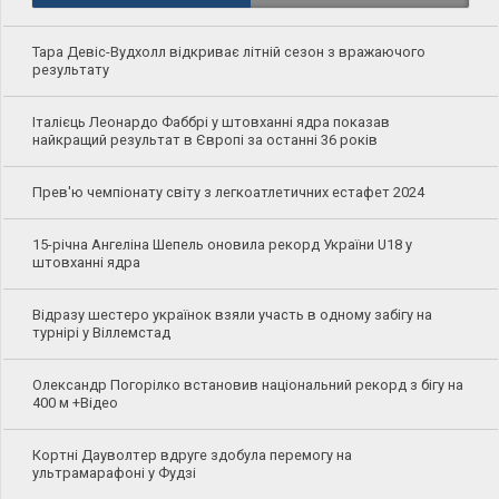
Тара Девіс-Вудхолл відкриває літній сезон з вражаючого
результату
Італієць Леонардо Фаббрі у штовханні ядра показав
найкращий результат в Європі за останні 36 років
Прев'ю чемпіонату світу з легкоатлетичних естафет 2024
15-річна Ангеліна Шепель оновила рекорд України U18 у
штовханні ядра
Відразу шестеро українок взяли участь в одному забігу на
турнірі у Віллемстад
Олександр Погорілко встановив національний рекорд з бігу на
400 м +Відео
Кортні Дауволтер вдруге здобула перемогу на
ультрамарафоні у Фудзі