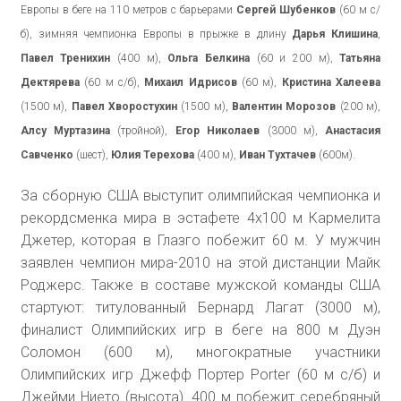
Европы в беге на 110 метров с барьерами
Сергей Шубенков
(60 м с/
б), зимняя чемпионка Европы в прыжке в длину
Дарья Клишина
,
Павел Тренихин
(400 м),
Ольга Белкина
(60 и 200 м),
Татьяна
Дектярева
(60 м с/б),
Михаил Идрисов
(60 м),
Кристина Халеева
(1500 м),
Павел Хворостухин
(1500 м),
Валентин Морозов
(200 м),
Алсу Муртазина
(тройной),
Егор Николаев
(3000 м),
Анастасия
Савченко
(шест),
Юлия Терехова
(400 м),
Иван Тухтачев
(600м).
За сборную США выступит олимпийская чемпионка и
рекордсменка мира в эстафете 4х100 м Кармелита
Джетер, которая в Глазго побежит 60 м. У мужчин
заявлен чемпион мира-2010 на этой дистанции Майк
Роджерс. Также в составе мужской команды США
стартуют: титулованный Бернард Лагат (3000 м),
финалист Олимпийских игр в беге на 800 м Дуэн
Соломон (600 м), многократные участники
Олимпийских игр Джефф Портер Porter (60 м с/б) и
Джейми Нието (высота). 400 м побежит серебряный