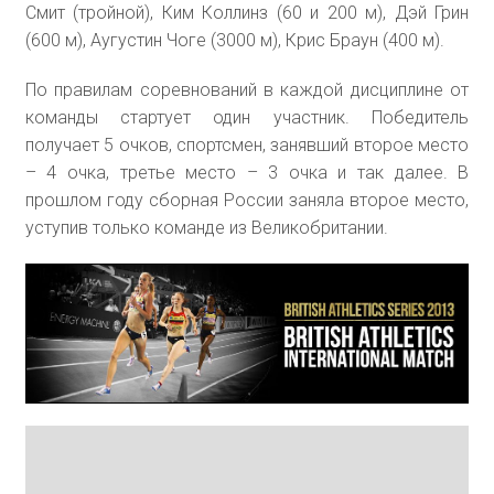
Смит (тройной), Ким Коллинз (60 и 200 м), Дэй Грин
(600 м), Аугустин Чоге (3000 м), Крис Браун (400 м).
По правилам соревнований в каждой дисциплине от
команды стартует один участник. Победитель
получает 5 очков, спортсмен, занявший второе место
– 4 очка, третье место – 3 очка и так далее. В
прошлом году сборная России заняла второе место,
уступив только команде из Великобритании.