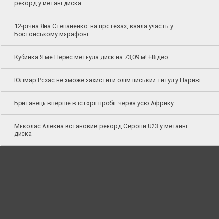
рекорд у метані диска
12-річна Яна Степаненко, на протезах, взяла участь у
Бостонському марафоні
Кубинка Яіме Перес метнула диск на 73,09 м! +Відео
Юлімар Рохас не зможе захистити олімпійський титул у Парижі
Британець вперше в історії пробіг через усю Африку
Миколас Алекна встановив рекорд Європи U23 у метанні
диска