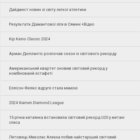
Дайджест новин зі світу легкої атлетики
Результати Діамантової ліги в Сямені +Відео
Kip Keino Classic 2024
Арман Дюплантіс розпочав сезон із світового рекорду
Американський квартет оновив світовий рекорд у
комбінованій естафеті
Еллісон Фелікс вдруге стала мамою
2024 Xiamen Diamond League
15-річна китаянка встановила світовий рекорд U20 у метані
списа
Литовець Миколас Алекна побив найстаріший світовий