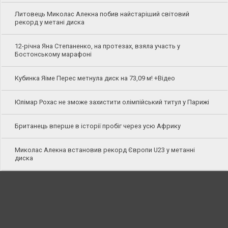
Литовець Миколас Алекна побив найстаріший світовий
рекорд у метані диска
12-річна Яна Степаненко, на протезах, взяла участь у
Бостонському марафоні
Кубинка Яіме Перес метнула диск на 73,09 м! +Відео
Юлімар Рохас не зможе захистити олімпійський титул у Парижі
Британець вперше в історії пробіг через усю Африку
Миколас Алекна встановив рекорд Європи U23 у метанні
диска