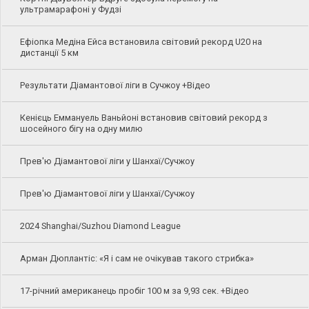
ультрамарафоні у Фудзі
Ефіопка Медіна Ейса встановила світовий рекорд U20 на
дистанції 5 км
Результати Діамантової ліги в Сучжоу +Відео
Кенієць Еммануель Ваньйоні встановив світовий рекорд з
шосейного бігу на одну милю
Прев'ю Діамантової ліги у Шанхаї/Сучжоу
Прев'ю Діамантової ліги у Шанхаї/Сучжоу
2024 Shanghai/Suzhou Diamond League
Арман Дюплантіс: «Я і сам не очікував такого стрибка»
17-річний американець пробіг 100 м за 9,93 сек. +Відео