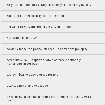
Джувон Гаррісон став лідером сезону зі стрибків у висоту
Дайджест новин зі світу легкої атлетики
Результати Діамантової ліги в Сямені +Відео
Kip Keino Classic 2024
Арман Дюплантіс розпочав сезон із світового рекорду
Американський квартет оновив світовий рекорд у
комбінованій естафеті
Еллісон Фелікс вдруге стала мамою
2024 Xiamen Diamond League
15-річна китаянка встановила світовий рекорд U20 у метані
списа