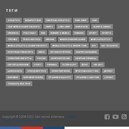
ТЕГИ
ATHLETICS
BUDAPEST2023
EUROPEAN ATHLETICS
HIGH JUMP
IAAF
IAAF WORLD CHAMPIONSHIPS
JUMPS
LONG JUMP
MARATHON
OLYMPIC GAMES
OREGON22
POLE VAULT
RUN
RUNNER’S WORLD
RUNNING
SPORT
SPORTS
THROWS
TRACK AND FIELD
UKRAINE
WANDA DIAMOND LEAGUE
WORLD ATHLETICS
WORLD ATHLETICS CHAMPIONSHIPS
WORLD ATHLETICS INDOOR TOUR
БЕГ
БЕГ ПО ШОССЕ
БРИЛЛИАНТОВАЯ ЛИГА
ВФЛА
ЛЕГКАЯ АТЛЕТИКА
МАРИЯ ЛАСИЦКЕНЕ
ОЛИМПИЙСКИЕ ИГРЫ
РОССИЯ
СБОРНАЯ РОССИИ
СБОРНАЯ УКРАИНЫ
СЕРГЕЙ ШУБЕНКОВ
СПОРТ
УКРАИНА
УСЭЙН БОЛТ
ФЛАУ
ЧМ-2017
ШКОЛА БЕГА
ЭЛИУД КИПЧОГЕ
ЮЛИЯ ЛЕВЧЕНКО
ЯРОСЛАВА МАГУЧИХ
ДОПИНГ
МАРАФОН
МИРОВОЙ РЕКОРД
ПРЫЖКИ В ВЫСОТУ
ПРЫЖКИ С ШЕСТОМ
СПРИНТ
ПОКАЗАТЬ ВСЕ ТЕГИ
Copyright © 2008-2022 Світ легкої атлетики.
Timing
Events - Квитковий сервіс