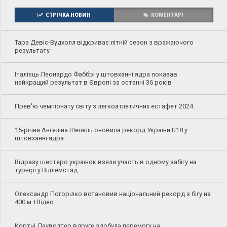
СТРІЧКА НОВИН
КОМЕНТАРІ
Тара Девіс-Вудхолл відкриває літній сезон з вражаючого
результату
Італієць Леонардо Фаббрі у штовханні ядра показав
найкращий результат в Європі за останні 36 років
Прев'ю чемпіонату світу з легкоатлетичних естафет 2024
15-річна Ангеліна Шепель оновила рекорд України U18 у
штовханні ядра
Відразу шестеро українок взяли участь в одному забігу на
турнірі у Віллемстад
Олександр Погорілко встановив національний рекорд з бігу на
400 м +Відео
Кортні Дауволтер вдруге здобула перемогу на