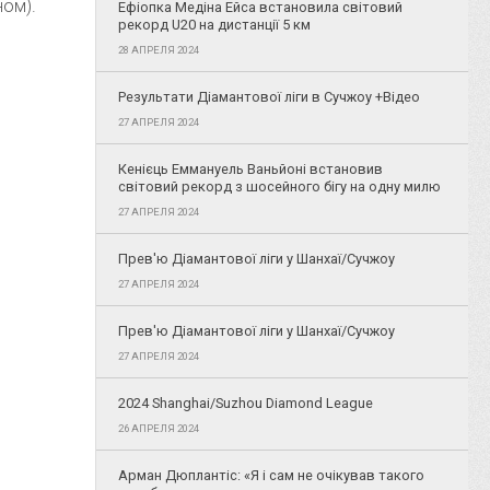
ном).
Ефіопка Медіна Ейса встановила світовий
рекорд U20 на дистанції 5 км
28 АПРЕЛЯ 2024
Результати Діамантової ліги в Сучжоу +Відео
27 АПРЕЛЯ 2024
Кенієць Еммануель Ваньйоні встановив
світовий рекорд з шосейного бігу на одну милю
27 АПРЕЛЯ 2024
Прев'ю Діамантової ліги у Шанхаї/Сучжоу
27 АПРЕЛЯ 2024
Прев'ю Діамантової ліги у Шанхаї/Сучжоу
27 АПРЕЛЯ 2024
2024 Shanghai/Suzhou Diamond League
26 АПРЕЛЯ 2024
Арман Дюплантіс: «Я і сам не очікував такого