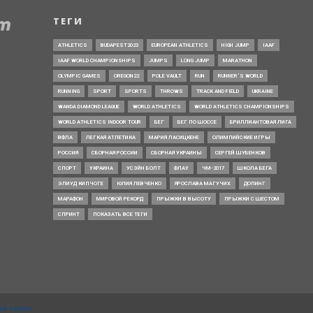
ТЕГИ
ATHLETICS
BUDAPEST2023
EUROPEAN ATHLETICS
HIGH JUMP
IAAF
IAAF WORLD CHAMPIONSHIPS
JUMPS
LONG JUMP
MARATHON
OLYMPIC GAMES
OREGON22
POLE VAULT
RUN
RUNNER’S WORLD
RUNNING
SPORT
SPORTS
THROWS
TRACK AND FIELD
UKRAINE
WANDA DIAMOND LEAGUE
WORLD ATHLETICS
WORLD ATHLETICS CHAMPIONSHIPS
WORLD ATHLETICS INDOOR TOUR
БЕГ
БЕГ ПО ШОССЕ
БРИЛЛИАНТОВАЯ ЛИГА
ВФЛА
ЛЕГКАЯ АТЛЕТИКА
МАРИЯ ЛАСИЦКЕНЕ
ОЛИМПИЙСКИЕ ИГРЫ
РОССИЯ
СБОРНАЯ РОССИИ
СБОРНАЯ УКРАИНЫ
СЕРГЕЙ ШУБЕНКОВ
СПОРТ
УКРАИНА
УСЭЙН БОЛТ
ФЛАУ
ЧМ-2017
ШКОЛА БЕГА
ЭЛИУД КИПЧОГЕ
ЮЛИЯ ЛЕВЧЕНКО
ЯРОСЛАВА МАГУЧИХ
ДОПИНГ
МАРАФОН
МИРОВОЙ РЕКОРД
ПРЫЖКИ В ВЫСОТУ
ПРЫЖКИ С ШЕСТОМ
СПРИНТ
ПОКАЗАТЬ ВСЕ ТЕГИ
ий сервіс