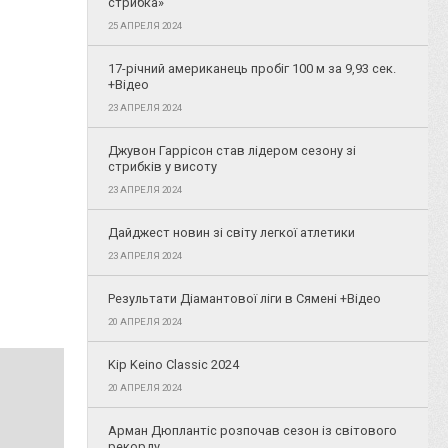
стрибка»
25 АПРЕЛЯ 2024
17-річний американець пробіг 100 м за 9,93 сек.
+Відео
23 АПРЕЛЯ 2024
Джувон Гаррісон став лідером сезону зі
стрибків у висоту
23 АПРЕЛЯ 2024
Дайджест новин зі світу легкої атлетики
23 АПРЕЛЯ 2024
Результати Діамантової ліги в Сямені +Відео
20 АПРЕЛЯ 2024
Kip Keino Classic 2024
20 АПРЕЛЯ 2024
Арман Дюплантіс розпочав сезон із світового
рекорду