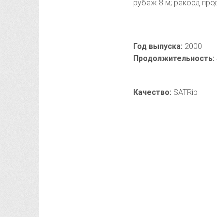
рубеж 8 м; рекорд про
Год выпуска
:
2000
Продолжительность
:
Качество
:
SATRip