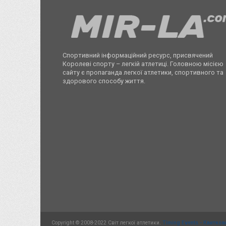
Спортивний інформаційний ресурс, присвячений
Королеві спорту – легкій атлетиці. Головною місією
сайту є пропаганда легкої атлетики, спортивного та
здорового способу життя.
Copyright © 2008-2022 Світ легкої атлетики.
Timing Events - Квитков