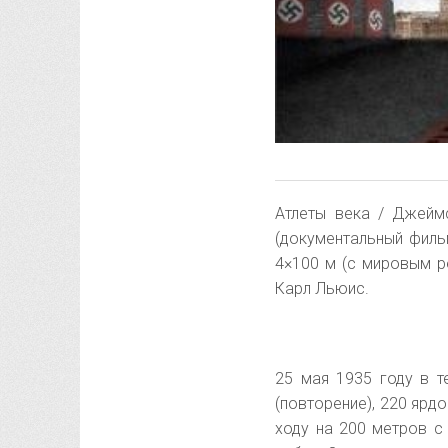
Атлеты века / Джейм
(документальный филь
4×100 м (с мировым р
Карл Льюис.
25 мая 1935 году в т
(повторение), 220 ярдо
ходу на 200 метров с