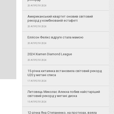
20 АПРЕЛЯ 2024
Американський квартет оновив світовий
рекорд у комбінованій естафеті
20 АПРЕЛЯ 2024
Еллісон Фелікс вдруге стала мамою
20 АПРЕЛЯ 2024
2024 Xiamen Diamond League
20 АПРЕЛЯ 2024
15-річна китаянка встановила світовий рекорд
U20 у метані списа
17 АПРЕЛЯ 2024
Литовець Миколас Алекна побив найстаріший
світовий рекорд у метані диска
15 АПРЕЛЯ 2024
12-річна Яна Степаненко, на протезах, взяла