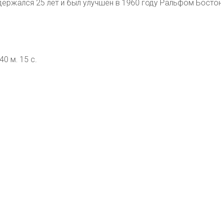
держался 25 лет и был улучшен в 1960 году Ральфом Босто
40 м. 15 с.