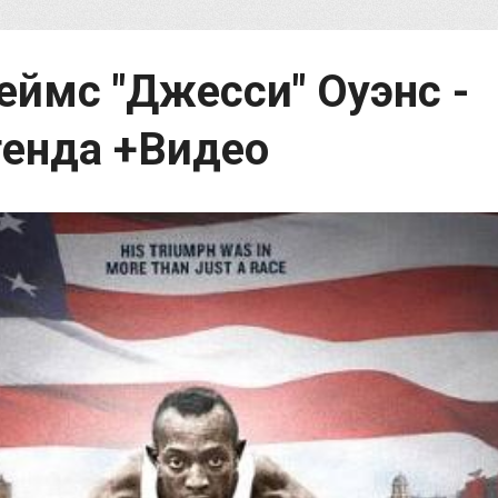
еймс "Джесси" Оуэнс -
генда +Видео