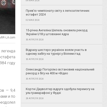
04 МАЯ 2024
Прев'ю чемпіонату світу з легкоатлетичних
естафет 2024
02 МАЯ 2024
15-річна Ангеліна Шепель оновила рекорд
України U18 у штовханні ядра
MIR-LA.com
30 АПРЕЛЯ 2024
Відразу шестеро українок взяли участь в
 легенда
одному забігу на турнірі у Віллемстад
эстафета
30 АПРЕЛЯ 2024
984 году
Олександр Погорілко встановив національний
рекорд з бігу на 400 м +Відео
30 АПРЕЛЯ 2024
Кортні Дауволтер вдруге здобула перемогу на
ов — 9,4
ультрамарафоні у Фудзі
рами и по
28 АПРЕЛЯ 2024
реодолел