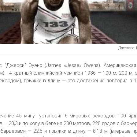
Джерело: 
с "Джесси" Оуэнс (James «Jesse» Owens). Американская
м).
4-кратный олимпийский чемпион 1936 — 100 м, 200 м, 
екордом), прыжки в длину — это достижение повторил в 1
ечение 45 минут установил 6 мировых рекордов: 100 ярд
в — 20,3 и по ходу в беге на 200 метров, 220 ярдов с барье
 барьерами — 22,6 и прыжки в длину — 8,13 м (впервые п