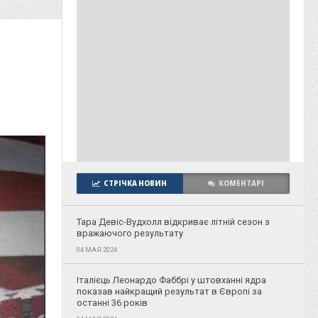
СТРІЧКА НОВИН
КОМЕНТАРІ
Тара Девіс-Вудхолл відкриває літній сезон з
вражаючого результату
04 МАЯ 2024
Італієць Леонардо Фаббрі у штовханні ядра
показав найкращий результат в Європі за
останні 36 років