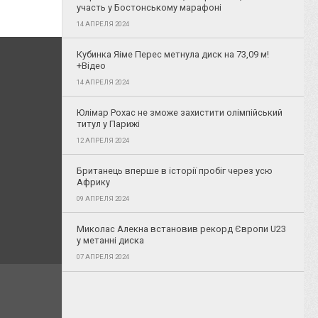
участь у Бостонському марафоні
14 АПРЕЛЯ 2024
Кубинка Яіме Перес метнула диск на 73,09 м!
+Відео
14 АПРЕЛЯ 2024
Юлімар Рохас не зможе захистити олімпійський
титул у Парижі
12 АПРЕЛЯ 2024
Британець вперше в історії пробіг через усю
Африку
09 АПРЕЛЯ 2024
Миколас Алекна встановив рекорд Європи U23
у метанні диска
07 АПРЕЛЯ 2024