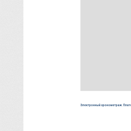
Электронный хронометраж
,
Плат