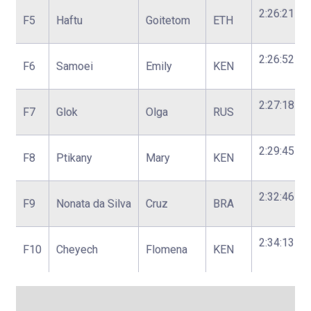
2:26:21
F5
Haftu
Goitetom
ETH
2:26:52
F6
Samoei
Emily
KEN
2:27:18
F7
Glok
Olga
RUS
2:29:45
F8
Ptikany
Mary
KEN
2:32:46
F9
Nonata da Silva
Cruz
BRA
2:34:13
F10
Cheyech
Flomena
KEN