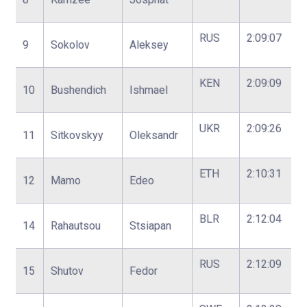
RUS
2:09:07
9
Sokolov
Aleksey
KEN
2:09:09
10
Bushendich
Ishmael
UKR
2:09:26
11
Sitkovskyy
Oleksandr
ETH
2:10:31
12
Mamo
Edeo
BLR
2:12:04
14
Rahautsou
Stsiapan
RUS
2:12:09
15
Shutov
Fedor