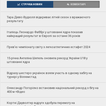
СТРІЧКА НОВИН
КОМЕНТАРІ
Тара Девіс-Вудхолл відкриває літній сезон з вражаючого
результату
Італієць Леонардо Фаббрі у штовханні ядра показав
найкращий результат в Європі за останні 36 років
Прев'ю чемпіонату світу з легкоатлетичних естафет 2024
15-річна Ангеліна Шепель оновила рекорд України U18 у
штовханні ядра
Відразу шестеро українок взяли участь в одному забігу на
турнірі у Віллемстад
Олександр Погорілко встановив національний рекорд з бігу на
400 м +Відео
Кортні Дауволтер вдруге здобула перемогу на