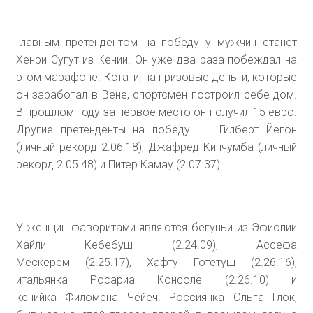
Главным претендентом на победу у мужчин станет
Хенри Сугут из Кении. Он уже два раза побеждал на
этом марафоне. Кстати, на призовые деньги, которые
он заработал в Вене, спортсмен построил себе дом.
В прошлом году за первое место он получил 15 евро.
Другие претенденты на победу – Гилберт Йегон
(личный рекорд 2.06.18), Джафред Кипчумба (личный
рекорд 2.05.48) и Питер Камау (2.07.37).
У женщин фаворитами являются бегуньи из Эфиопии
Хайли Кебебуш (2.24.09), Ассефа
Мескерем (2.25.17), Хафту Готетуш (2.26.16),
итальянка Росариа Консоле (2.26.10) и
кенийка Филомена Чейеч. Россиянка Ольга Глок,