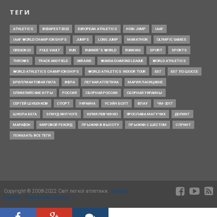
ТЕГИ
ATHLETICS
BUDAPEST2023
EUROPEAN ATHLETICS
HIGH JUMP
IAAF
IAAF WORLD CHAMPIONSHIPS
JUMPS
LONG JUMP
MARATHON
OLYMPIC GAMES
OREGON22
POLE VAULT
RUN
RUNNER’S WORLD
RUNNING
SPORT
SPORTS
THROWS
TRACK AND FIELD
UKRAINE
WANDA DIAMOND LEAGUE
WORLD ATHLETICS
WORLD ATHLETICS CHAMPIONSHIPS
WORLD ATHLETICS INDOOR TOUR
БЕГ
БЕГ ПО ШОССЕ
БРИЛЛИАНТОВАЯ ЛИГА
ВФЛА
ЛЕГКАЯ АТЛЕТИКА
МАРИЯ ЛАСИЦКЕНЕ
ОЛИМПИЙСКИЕ ИГРЫ
РОССИЯ
СБОРНАЯ РОССИИ
СБОРНАЯ УКРАИНЫ
СЕРГЕЙ ШУБЕНКОВ
СПОРТ
УКРАИНА
УСЭЙН БОЛТ
ФЛАУ
ЧМ-2017
ШКОЛА БЕГА
ЭЛИУД КИПЧОГЕ
ЮЛИЯ ЛЕВЧЕНКО
ЯРОСЛАВА МАГУЧИХ
ДОПИНГ
МАРАФОН
МИРОВОЙ РЕКОРД
ПРЫЖКИ В ВЫСОТУ
ПРЫЖКИ С ШЕСТОМ
СПРИНТ
ПОКАЗАТЬ ВСЕ ТЕГИ
Copyright © 2008-2022 Світ легкої атлетики.
Timing
Events - Квитковий сервіс