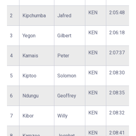
KEN
2:05:48
2
Kipchumba
Jafred
KEN
2:06:18
3
Yegon
Gilbert
KEN
2:07:37
4
Kamais
Peter
KEN
2:08:30
5
Kiptoo
Solomon
KEN
2:08:35
6
Ndungu
Geoffrey
KEN
2:08:32
7
Kibor
Willy
KEN
2:08:41
8
Kamzee
Josphat