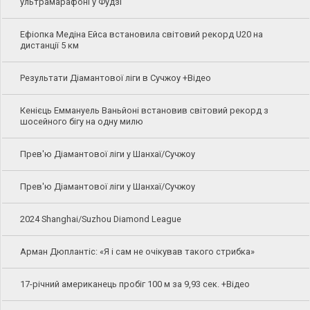
ультрамарафоні у Фудзі
Ефіопка Медіна Ейса встановила світовий рекорд U20 на
дистанції 5 км
Результати Діамантової ліги в Сучжоу +Відео
Кенієць Еммануель Ваньйоні встановив світовий рекорд з
шосейного бігу на одну милю
Прев'ю Діамантової ліги у Шанхаї/Сучжоу
Прев'ю Діамантової ліги у Шанхаї/Сучжоу
2024 Shanghai/Suzhou Diamond League
Арман Дюплантіс: «Я і сам не очікував такого стрибка»
17-річний американець пробіг 100 м за 9,93 сек. +Відео