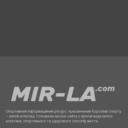
Спортивний інформаційний ресурс, присвячений Королеві спорту
– легкій атлетиці. Головною місією сайту є пропаганда легкої
атлетики, спортивного та здорового способу життя.