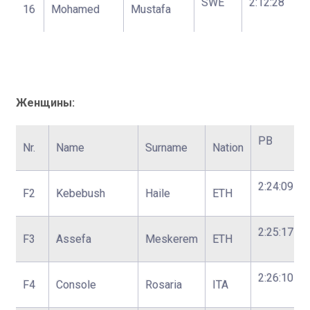
SWE
2:12:28
16
Mohamed
Mustafa
Женщины:
PB
Nr.
Name
Surname
Nation
2:24:09
F2
Kebebush
Haile
ETH
2:25:17
F3
Assefa
Meskerem
ETH
2:26:10
F4
Console
Rosaria
ITA