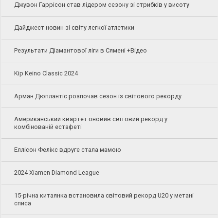
Джувон Гаррісон став лідером сезону зі стрибків у висоту
Дайджест новин зі світу легкої атлетики
Результати Діамантової ліги в Сямені +Відео
Kip Keino Classic 2024
Арман Дюплантіс розпочав сезон із світового рекорду
Американський квартет оновив світовий рекорд у
комбінованій естафеті
Еллісон Фелікс вдруге стала мамою
2024 Xiamen Diamond League
15-річна китаянка встановила світовий рекорд U20 у метані
списа