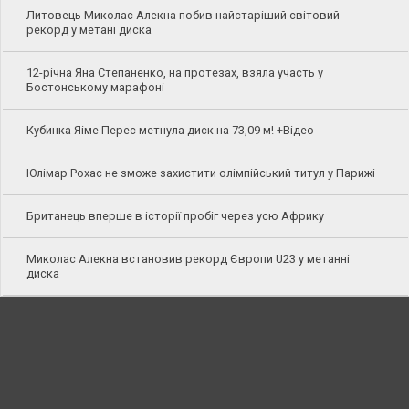
Литовець Миколас Алекна побив найстаріший світовий
рекорд у метані диска
12-річна Яна Степаненко, на протезах, взяла участь у
Бостонському марафоні
Кубинка Яіме Перес метнула диск на 73,09 м! +Відео
Юлімар Рохас не зможе захистити олімпійський титул у Парижі
Британець вперше в історії пробіг через усю Африку
Миколас Алекна встановив рекорд Європи U23 у метанні
диска