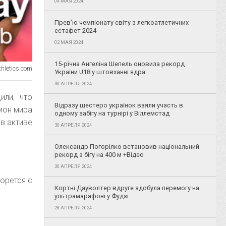
04 МАЯ 2024
Прев'ю чемпіонату світу з легкоатлетичних
естафет 2024
02 МАЯ 2024
15-річна Ангеліна Шепель оновила рекорд
hletics.com
України U18 у штовханні ядра
30 АПРЕЛЯ 2024
или, что
Відразу шестеро українок взяли участь в
ион мира
одному забігу на турнірі у Віллемстад
 в активе
30 АПРЕЛЯ 2024
Олександр Погорілко встановив національний
рекорд з бігу на 400 м +Відео
30 АПРЕЛЯ 2024
орется с
Кортні Дауволтер вдруге здобула перемогу на
ультрамарафоні у Фудзі
28 АПРЕЛЯ 2024