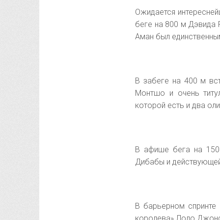
Ожидается интересней
беге на 800 м Дэвида
Аман был единственным
В забеге на 400 м вс
Монтшо и очень титу
которой есть и два ол
В афише бега на 150
Дибабы и действующей
В барьерном спринте 
королева» Лоло Джон