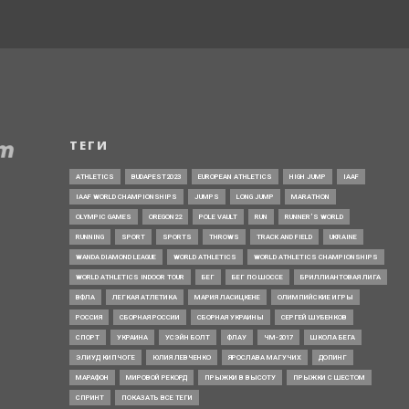
ТЕГИ
ATHLETICS
BUDAPEST2023
EUROPEAN ATHLETICS
HIGH JUMP
IAAF
IAAF WORLD CHAMPIONSHIPS
JUMPS
LONG JUMP
MARATHON
OLYMPIC GAMES
OREGON22
POLE VAULT
RUN
RUNNER’S WORLD
RUNNING
SPORT
SPORTS
THROWS
TRACK AND FIELD
UKRAINE
WANDA DIAMOND LEAGUE
WORLD ATHLETICS
WORLD ATHLETICS CHAMPIONSHIPS
WORLD ATHLETICS INDOOR TOUR
БЕГ
БЕГ ПО ШОССЕ
БРИЛЛИАНТОВАЯ ЛИГА
ВФЛА
ЛЕГКАЯ АТЛЕТИКА
МАРИЯ ЛАСИЦКЕНЕ
ОЛИМПИЙСКИЕ ИГРЫ
РОССИЯ
СБОРНАЯ РОССИИ
СБОРНАЯ УКРАИНЫ
СЕРГЕЙ ШУБЕНКОВ
СПОРТ
УКРАИНА
УСЭЙН БОЛТ
ФЛАУ
ЧМ-2017
ШКОЛА БЕГА
ЭЛИУД КИПЧОГЕ
ЮЛИЯ ЛЕВЧЕНКО
ЯРОСЛАВА МАГУЧИХ
ДОПИНГ
МАРАФОН
МИРОВОЙ РЕКОРД
ПРЫЖКИ В ВЫСОТУ
ПРЫЖКИ С ШЕСТОМ
СПРИНТ
ПОКАЗАТЬ ВСЕ ТЕГИ