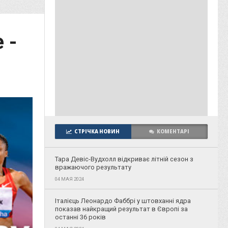
 -
СТРІЧКА НОВИН
КОМЕНТАРІ
Тара Девіс-Вудхолл відкриває літній сезон з
вражаючого результату
04 МАЯ 2024
Італієць Леонардо Фаббрі у штовханні ядра
показав найкращий результат в Європі за
останні 36 років