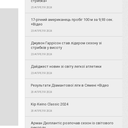
стрибка»
25 АПРЕЛЯ 2024
17-річний американець пробіг 100 м за 9,93 сек.
+Відео
23 АПРЕЛЯ 2024
Джувон Гаррісон став лідером сезону зі
стрибків у висоту
23 АПРЕЛЯ 2024
Дайджест новин зі світу легкої атлетики
23 АПРЕЛЯ 2024
Результати Діамантової ліги в Сямені +Відео
20 АПРЕЛЯ 2024
Kip Keino Classic 2024
20 АПРЕЛЯ 2024
Арман Дюплантіс розпочав сезон із світового
рекорду