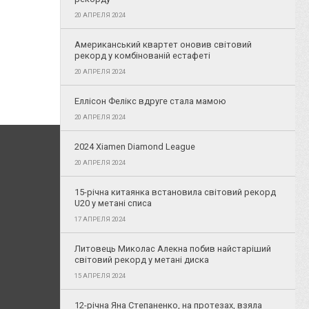
20 АПРЕЛЯ 2024
Американський квартет оновив світовий
рекорд у комбінованій естафеті
20 АПРЕЛЯ 2024
Еллісон Фелікс вдруге стала мамою
20 АПРЕЛЯ 2024
2024 Xiamen Diamond League
20 АПРЕЛЯ 2024
15-річна китаянка встановила світовий рекорд
U20 у метані списа
17 АПРЕЛЯ 2024
Литовець Миколас Алекна побив найстаріший
світовий рекорд у метані диска
15 АПРЕЛЯ 2024
12-річна Яна Степаненко, на протезах, взяла