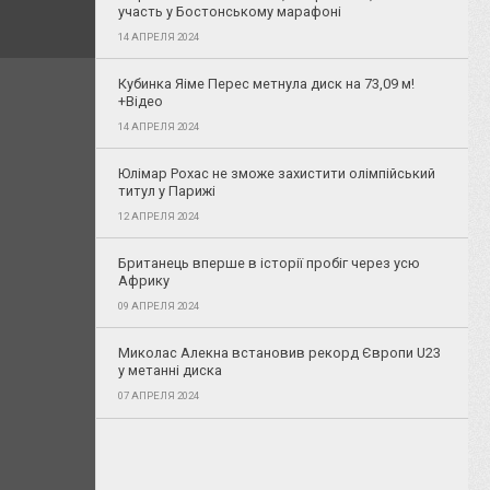
участь у Бостонському марафоні
14 АПРЕЛЯ 2024
Кубинка Яіме Перес метнула диск на 73,09 м!
+Відео
14 АПРЕЛЯ 2024
Юлімар Рохас не зможе захистити олімпійський
титул у Парижі
12 АПРЕЛЯ 2024
Британець вперше в історії пробіг через усю
Африку
09 АПРЕЛЯ 2024
Миколас Алекна встановив рекорд Європи U23
у метанні диска
07 АПРЕЛЯ 2024