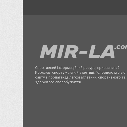
Спортивний інформаційний ресурс, присвячений
Королеві спорту – легкій атлетиці. Головною місією
сайту є пропаганда легкої атлетики, спортивного та
здорового способу життя.