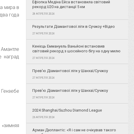
Ефіопка Медіна Ейса встановила світовий
рекорд U20 на дистанції 5 км
а мира в
28 АПРЕЛЯ 2024
два года
Результати Діамантової ліги в Сучжоу +Відео
27 АПРЕЛЯ 2024
Кенієць Еммануель Ваньйоні встановив
 Амантле
світовий рекорд з шосейного бігу на одну милю
е наград
27 АПРЕЛЯ 2024
Прев'ю Діамантової ліги у Шанхаї/Сучжоу
27 АПРЕЛЯ 2024
Прев'ю Діамантової ліги у Шанхаї/Сучжоу
 Гензебе
27 АПРЕЛЯ 2024
2024 Shanghai/Suzhou Diamond League
26 АПРЕЛЯ 2024
 «зимняя
Арман Дюплантіс: «Я і сам не очікував такого