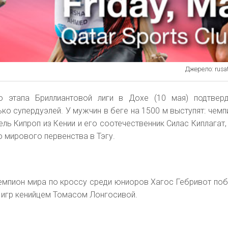
Джерело: rusat
о этапа Бриллиантовой лиги в Дохе (10 мая) подтверд
ко супердуэлей. У мужчин в беге на 1500 м выступят: чемп
ель Кипроп из Кении и его соотечественник Силас Киплагат,
 мирового первенства в Тэгу.
чемпион мира по кроссу среди юниоров Хагос Гебривот поб
 игр кенийцем Томасом Лонгосивой.