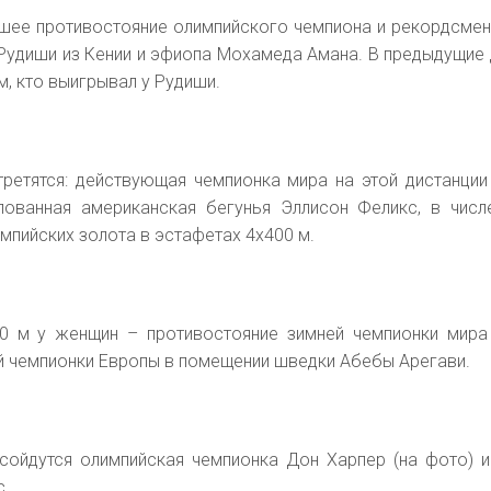
шее противостояние олимпийского чемпиона и рекордсмен
 Рудиши из Кении и эфиопа Мохамеда Амана. В предыдущие 
, кто выигрывал у Рудиши.
третятся: действующая чемпионка мира на этой дистанции
лованная американская бегунья Эллисон Феликс, в числ
импийских золота в эстафетах 4х400 м.
0 м у женщин – противостояние зимней чемпионки мира
 чемпионки Европы в помещении шведки Абебы Арегави.
сойдутся олимпийская чемпионка Дон Харпер (на фото) и
с.