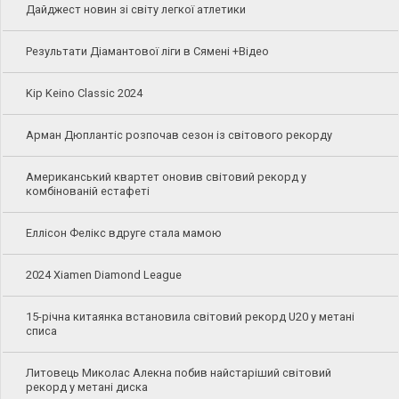
Дайджест новин зі світу легкої атлетики
Результати Діамантової ліги в Сямені +Відео
Kip Keino Classic 2024
Арман Дюплантіс розпочав сезон із світового рекорду
Американський квартет оновив світовий рекорд у
комбінованій естафеті
Еллісон Фелікс вдруге стала мамою
2024 Xiamen Diamond League
15-річна китаянка встановила світовий рекорд U20 у метані
списа
Литовець Миколас Алекна побив найстаріший світовий
рекорд у метані диска