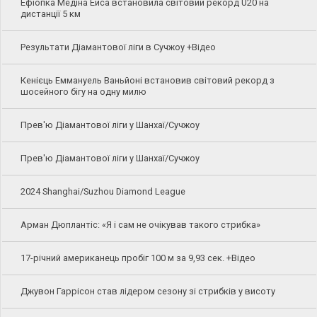
Ефіопка Медіна Ейса встановила світовий рекорд U20 на
дистанції 5 км
Результати Діамантової ліги в Сучжоу +Відео
Кенієць Еммануель Ваньйоні встановив світовий рекорд з
шосейного бігу на одну милю
Прев'ю Діамантової ліги у Шанхаї/Сучжоу
Прев'ю Діамантової ліги у Шанхаї/Сучжоу
2024 Shanghai/Suzhou Diamond League
Арман Дюплантіс: «Я і сам не очікував такого стрибка»
17-річний американець пробіг 100 м за 9,93 сек. +Відео
Джувон Гаррісон став лідером сезону зі стрибків у висоту