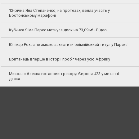
12-річна Яна Степаненко, на протезах, взяла участь у
Бостонському марафоні
Кубинка Яіме Перес метнула диск на 73,09 м! +Відео
Юлімар Рохас не зможе захистити олімпійський титул у Парижі
Британець вперше в історії пробіг через усю Африку
Миколас Алекна встановив рекорд Європи U23 у метанні
диска