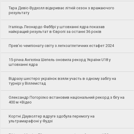
Тара Девіс-Вудхолл відкриває літній сезон з вражаючого
результату
Італієць Леонардо Фаббрі у штовханні ядра показав
найкращий результат в Європі за останні 36 років
Прев'ю чемпіонату світу з легкоатлетичних естафет 2024
15-річна Ангеліна Шепель оновила рекорд України U18 у
штовханні ядра
Відразу шестеро українок взяли участь в одному забігу на
турнірі у Віллемстад
Олександр Погорілко встановив національний рекорд з бігу на
400 м +Відео
Кортні Дауволтер вдруге здобула перемогу на
ультрамарафоні у Фудзі