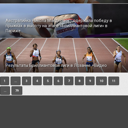
Австралийка Никола Макдермотт одержала победу в
прыжках в высоту на этапе «Бриллиантовой лиги» в
Париже
Результаты Бриллиантовой лиги в Лозанне +Видео
1
...
3
4
5
6
7
8
9
10
11
...
79