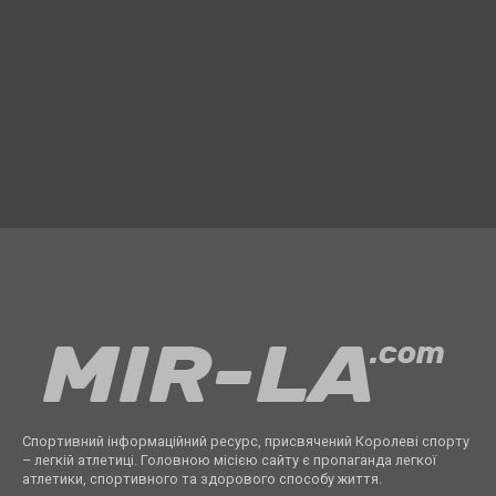
Спортивний інформаційний ресурс, присвячений Королеві спорту
– легкій атлетиці. Головною місією сайту є пропаганда легкої
атлетики, спортивного та здорового способу життя.