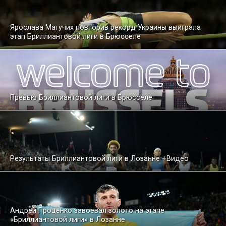
Ярослава Магучих повторив рекорд Украины выиграла
этап Бриллиантовой лиги в Брюсселе
Превью Бриллиантовой лиги в Брюсселе
Результаты Бриллиантовой лиги в Лозанне +Видео
Андрей Проценко завоевал золото на этапе
«Бриллиантовой лиги» в Лозанне