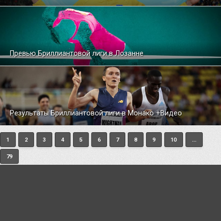
Превью Бриллиантовой лиги в Лозанне
Результаты Бриллиантовой лиги в Монако +Видео
1
2
3
4
5
6
7
8
9
10
...
79