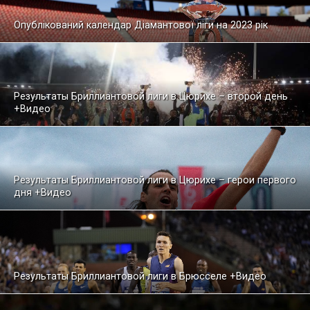
Опублікований календар Діамантової ліги на 2023 рік
Результаты Бриллиантовой лиги в Цюрихе – второй день
+Видео
Результаты Бриллиантовой лиги в Цюрихе – герои первого
дня +Видео
Результаты Бриллиантовой лиги в Брюсселе +Видео