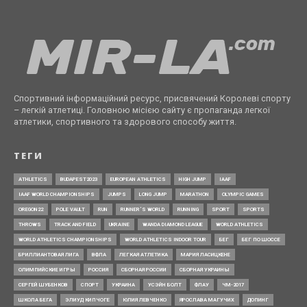
Спортивний інформаційний ресурс, присвячений Королеві спорту
– легкій атлетиці. Головною місією сайту є пропаганда легкої
атлетики, спортивного та здорового способу життя.
ТЕГИ
ATHLETICS
BUDAPEST2023
EUROPEAN ATHLETICS
HIGH JUMP
IAAF
IAAF WORLD CHAMPIONSHIPS
JUMPS
LONG JUMP
MARATHON
OLYMPIC GAMES
OREGON22
POLE VAULT
RUN
RUNNER’S WORLD
RUNNING
SPORT
SPORTS
THROWS
TRACK AND FIELD
UKRAINE
WANDA DIAMOND LEAGUE
WORLD ATHLETICS
WORLD ATHLETICS CHAMPIONSHIPS
WORLD ATHLETICS INDOOR TOUR
БЕГ
БЕГ ПО ШОССЕ
БРИЛЛИАНТОВАЯ ЛИГА
ВФЛА
ЛЕГКАЯ АТЛЕТИКА
МАРИЯ ЛАСИЦКЕНЕ
ОЛИМПИЙСКИЕ ИГРЫ
РОССИЯ
СБОРНАЯ РОССИИ
СБОРНАЯ УКРАИНЫ
СЕРГЕЙ ШУБЕНКОВ
СПОРТ
УКРАИНА
УСЭЙН БОЛТ
ФЛАУ
ЧМ-2017
ШКОЛА БЕГА
ЭЛИУД КИПЧОГЕ
ЮЛИЯ ЛЕВЧЕНКО
ЯРОСЛАВА МАГУЧИХ
ДОПИНГ