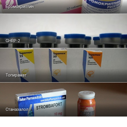
Бромокриптин
GHRP-2
Топирамат
Станазалол