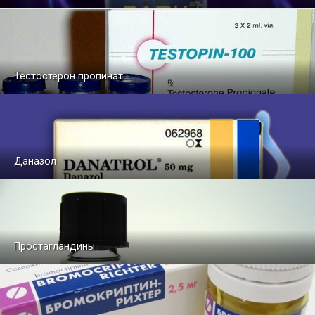
Тестостерон пропинат
Даназол
Простагландины