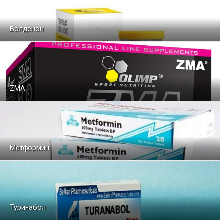
Болденон
ZMA
Метформин
Туринабол