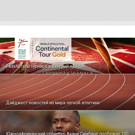
Результаты турнира в Венгрии +Видео
Дайджест новостей из мира легкой атлетики
Южноафриканский спринтер Акани Симбине пробежал 100