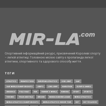
Спортивний інформаційний ресурс, присвячений Королеві спорту
– легкій атлетиці. Головною місією сайту є пропаганда легкої
атлетики, спортивного та здорового способу життя.
ТЕГИ
ATHLETICS
BUDAPEST2023
EUROPEAN ATHLETICS
HIGH JUMP
IAAF
IAAF WORLD CHAMPIONSHIPS
JUMPS
LONG JUMP
MARATHON
OLYMPIC GAMES
OREGON22
POLE VAULT
RUN
RUNNER’S WORLD
RUNNING
SPORT
SPORTS
THROWS
TRACK AND FIELD
UKRAINE
WANDA DIAMOND LEAGUE
WORLD ATHLETICS
WORLD ATHLETICS CHAMPIONSHIPS
WORLD ATHLETICS INDOOR TOUR
БЕГ
БЕГ ПО ШОССЕ