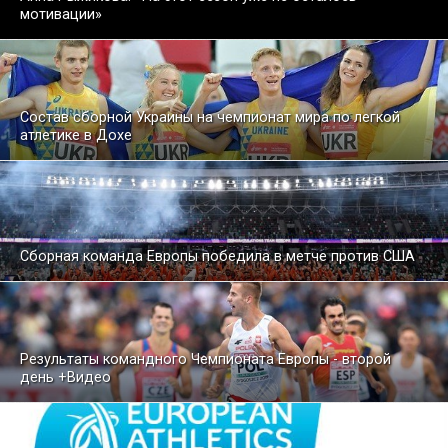
мотивации»
Состав сборной Украины на чемпионат мира по легкой
атлетике в Дохе
Cборная команда Европы победила в метче против США
Результаты командного Чемпионата Европы - второй
день +Видео