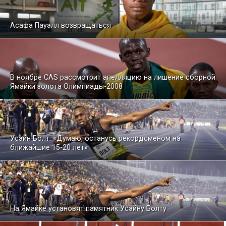
Асафа Пауэлл возвращаться
В ноябре CAS рассмотрит апелляцию на лишение сборной
Ямайки золота Олимпиады-2008
Усэйн Болт: «Думаю, останусь рекордсменом на
ближайшие 15-20 лет»
На Ямайке установят памятник Усэйну Болту