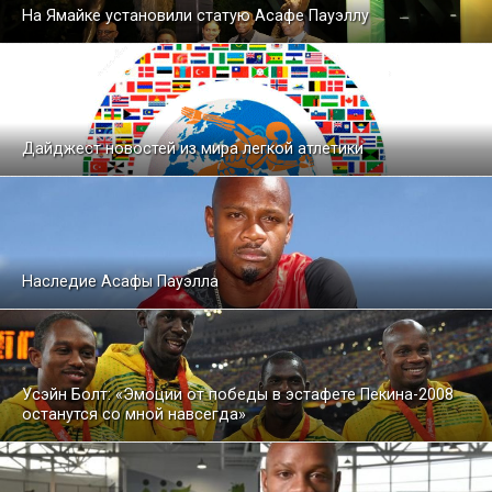
На Ямайке установили статую Асафе Пауэллу
Дайджест новостей из мира легкой атлетики
Наследие Асафы Пауэлла
Усэйн Болт: «Эмоции от победы в эстафете Пекина-2008
останутся со мной навсегда»