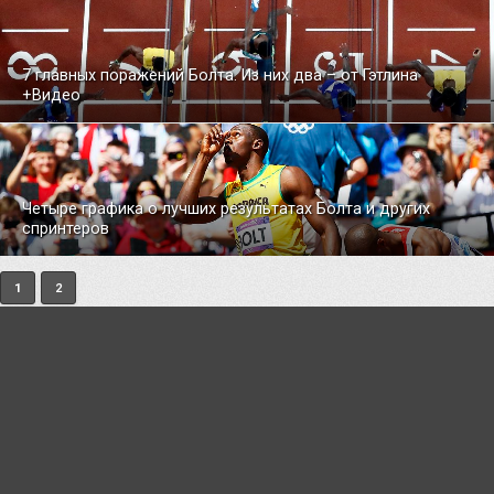
7 главных поражений Болта. Из них два – от Гэтлина
+Видео
Четыре графика о лучших результатах Болта и других
спринтеров
1
2