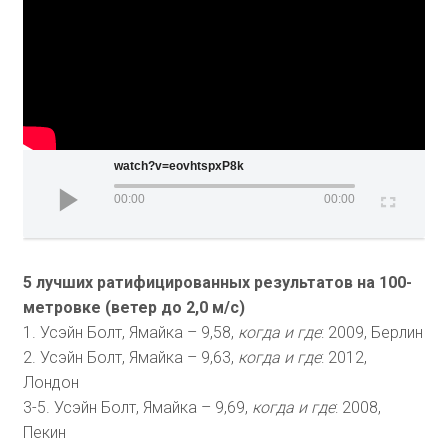
watch?v=eovhtspxP8k
00:00
00:00
5 лучших ратифицированных результатов на 100-
метровке
(ветер до 2,0 м/с)
1. Усэйн Болт, Ямайка – 9,58,
когда и где
: 2009, Берлин
2. Усэйн Болт, Ямайка – 9,63,
когда и где
: 2012,
Лондон
3-5. Усэйн Болт, Ямайка – 9,69,
когда и где
: 2008,
Пекин