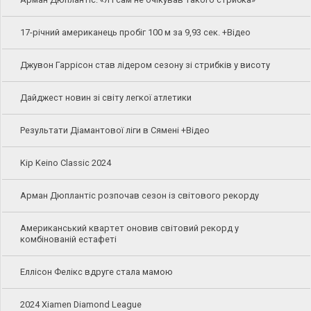
17-річний американець пробіг 100 м за 9,93 сек. +Відео
Джувон Гаррісон став лідером сезону зі стрибків у висоту
Дайджест новин зі світу легкої атлетики
Результати Діамантової ліги в Сямені +Відео
Kip Keino Classic 2024
Арман Дюплантіс розпочав сезон із світового рекорду
Американський квартет оновив світовий рекорд у
комбінованій естафеті
Еллісон Фелікс вдруге стала мамою
2024 Xiamen Diamond League