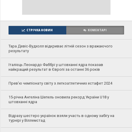
СТРІЧКА НОВИН
КОМЕНТАРІ
Тара Девіс-Вудхолл відкриває літній сезон з вражаючого
результату
Італієць Леонардо Фаббрі у штовханні ядра показав
найкращий результат в Європі за останні 36 років
Прев'ю чемпіонату світу з легкоатлетичних естафет 2024
15-річна Ангеліна Шепель оновила рекорд України U18 у
штовханні ядра
Відразу шестеро українок взяли участь в одному забігу на
турнірі у Віллемстад