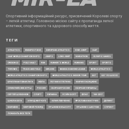
Спортивний інформаційний ресурс, присвячений Королеві спорту
– легкій атлетиці. Головною місією сайту є пропаганда легкої
атлетики, спортивного та здорового способу життя.
ТЕГИ
ATHLETICS
BUDAPEST2023
EUROPEAN ATHLETICS
HIGH JUMP
IAAF
IAAF WORLD CHAMPIONSHIPS
JUMPS
LONG JUMP
MARATHON
OLYMPIC GAMES
OREGON22
POLE VAULT
RUN
RUNNER’S WORLD
RUNNING
SPORT
SPORTS
THROWS
TRACK AND FIELD
UKRAINE
WANDA DIAMOND LEAGUE
WORLD ATHLETICS
WORLD ATHLETICS CHAMPIONSHIPS
WORLD ATHLETICS INDOOR TOUR
БЕГ
БЕГ ПО ШОССЕ
БРИЛЛИАНТОВАЯ ЛИГА
ВФЛА
ЛЕГКАЯ АТЛЕТИКА
МАРИЯ ЛАСИЦКЕНЕ
ОЛИМПИЙСКИЕ ИГРЫ
РОССИЯ
СБОРНАЯ РОССИИ
СБОРНАЯ УКРАИНЫ
СЕРГЕЙ ШУБЕНКОВ
СПОРТ
УКРАИНА
УСЭЙН БОЛТ
ФЛАУ
ЧМ-2017
ШКОЛА БЕГА
ЭЛИУД КИПЧОГЕ
ЮЛИЯ ЛЕВЧЕНКО
ЯРОСЛАВА МАГУЧИХ
ДОПИНГ
МАРАФОН
МИРОВОЙ РЕКОРД
ПРЫЖКИ В ВЫСОТУ
ПРЫЖКИ С ШЕСТОМ
СПРИНТ
ПОКАЗАТЬ ВСЕ ТЕГИ