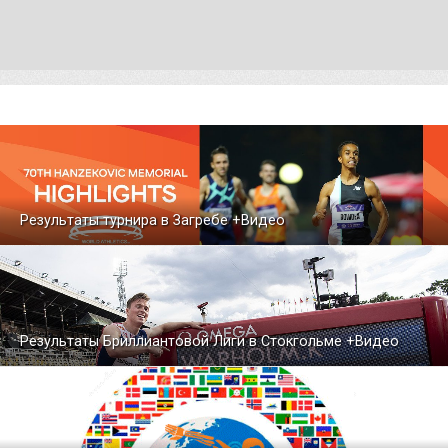
Результаты турнира в Загребе +Видео
Результаты Бриллиантовой Лиги в Стокгольме +Видео