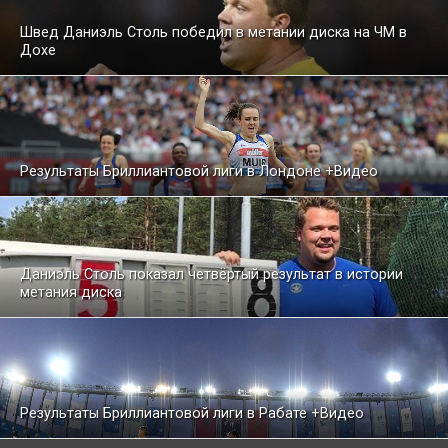
Швед Даниэль Столь победил в метании диска на ЧМ в
Дохе
Результаты Бриллиантовой лиги в Лондоне +Видео
Даниэль Столь показал четвёртый результат в истории
метания диска
Результаты Бриллиантовой лиги в Рабате +Видео