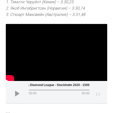
1. Тимоти Черуйот (Кения) – 3.30,25
2. Якоб Ингебригтсен (Норвегия) – 3.30,74
3. Стюарт Максвейн (Австралия) – 3.31,48
Wanda Diamond League - Stockholm 2020 - 1500 m (Men)
00:00
00:00