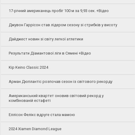
17-річний американець пробіг 100 м за 9,93 сек. +Відео
Джувон Гаррісон став лідером сезону зі стрибків у висоту
Дайджест новин зі світу легкої атлетики
Результати Діамантової ліги в Сямені +Відео
Kip Keino Classic 2024
Арман Дюплантіс розпочав сезон із світового рекорду
Американський квартет оновив світовий рекорд у
комбінованій естафеті
Еллісон Фелікс вдруге стала мамою
2024 Xiamen Diamond League