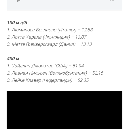
100 м с/б
1. Люминоса Боглиоло (Италия) – 12,88
2. Лотта Харала (Финляндия) – 13,07
3. Метте Грейверсгаард (Дания) – 13,13
400 м
1. Уэйдлин Джонатас (США) – 51,94
2. Лавиаи Нильсен (Великобритания) – 52,16
3. Лейке Клавер (Нидерланды) – 52,35