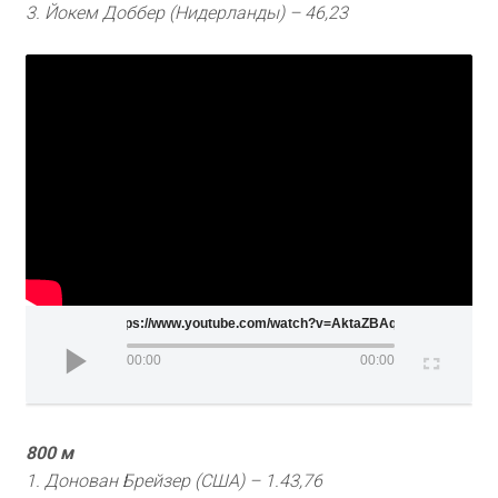
3. Йокем Доббер (Нидерланды) – 46,23
https://www.youtube.com/watch?v=AktaZBAq768
00:00
00:00
800 м
1. Донован Брейзер (США) – 1.43,76