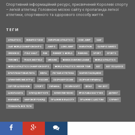
Спортивний інформаційний ресурс, присвячений Королеві спорту
– легкій атлетиці. Головною місією сайту є пропаганда легкої
атлетики, спортивного та здорового способу життя.
ТЕГИ
ATHLETICS
BUDAPEST2023
EUROPEAN ATHLETICS
HIGH JUMP
IAAF
IAAF WORLD CHAMPIONSHIPS
JUMPS
LONG JUMP
MARATHON
OLYMPIC GAMES
OREGON22
POLE VAULT
RUN
RUNNER’S WORLD
RUNNING
SPORT
SPORTS
THROWS
TRACK AND FIELD
UKRAINE
WANDA DIAMOND LEAGUE
WORLD ATHLETICS
WORLD ATHLETICS CHAMPIONSHIPS
WORLD ATHLETICS INDOOR TOUR
БЕГ
БЕГ ПО ШОССЕ
БРИЛЛИАНТОВАЯ ЛИГА
ВФЛА
ЛЕГКАЯ АТЛЕТИКА
МАРИЯ ЛАСИЦКЕНЕ
ОЛИМПИЙСКИЕ ИГРЫ
РОССИЯ
СБОРНАЯ РОССИИ
СБОРНАЯ УКРАИНЫ
СЕРГЕЙ ШУБЕНКОВ
СПОРТ
УКРАИНА
УСЭЙН БОЛТ
ФЛАУ
ЧМ-2017
ШКОЛА БЕГА
ЭЛИУД КИПЧОГЕ
ЮЛИЯ ЛЕВЧЕНКО
ЯРОСЛАВА МАГУЧИХ
ДОПИНГ
МАРАФОН
МИРОВОЙ РЕКОРД
ПРЫЖКИ В ВЫСОТУ
ПРЫЖКИ С ШЕСТОМ
СПРИНТ
ПОКАЗАТЬ ВСЕ ТЕГИ