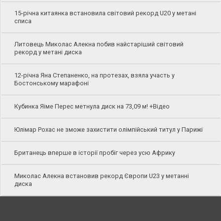
15-річна китаянка встановила світовий рекорд U20 у метані
списа
Литовець Миколас Алекна побив найстаріший світовий
рекорд у метані диска
12-річна Яна Степаненко, на протезах, взяла участь у
Бостонському марафоні
Кубинка Яіме Перес метнула диск на 73,09 м! +Відео
Юлімар Рохас не зможе захистити олімпійський титул у Парижі
Британець вперше в історії пробіг через усю Африку
Миколас Алекна встановив рекорд Європи U23 у метанні
диска