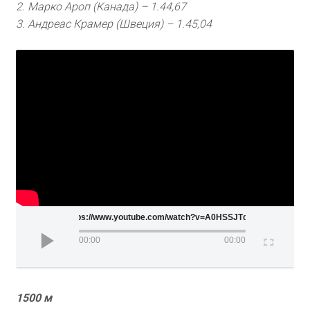
2. Марко Ароп (Канада) – 1.44,67
3. Андреас Крамер (Швеция) – 1.45,04
https://www.youtube.com/watch?v=A0HSSJTdRFo
00:00
00:00
1500 м