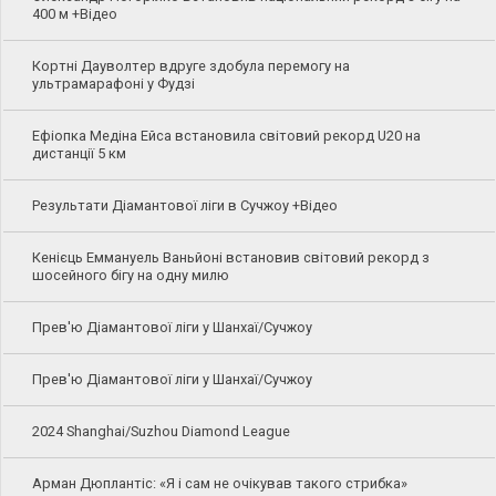
400 м +Відео
Кортні Дауволтер вдруге здобула перемогу на
ультрамарафоні у Фудзі
Ефіопка Медіна Ейса встановила світовий рекорд U20 на
дистанції 5 км
Результати Діамантової ліги в Сучжоу +Відео
Кенієць Еммануель Ваньйоні встановив світовий рекорд з
шосейного бігу на одну милю
Прев'ю Діамантової ліги у Шанхаї/Сучжоу
Прев'ю Діамантової ліги у Шанхаї/Сучжоу
2024 Shanghai/Suzhou Diamond League
Арман Дюплантіс: «Я і сам не очікував такого стрибка»