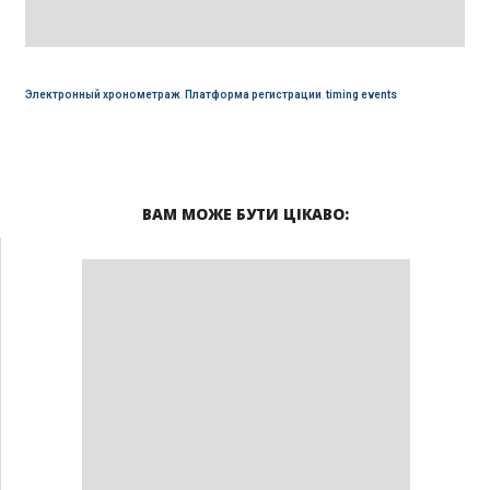
Электронный хронометраж
,
Платформа регистрации
,
timing events
ВАМ МОЖЕ БУТИ ЦІКАВО: