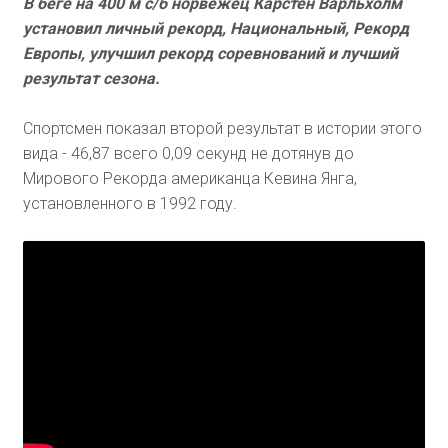
В беге на 400 м с/б норвежец Карстен Варльхолм
установил личный рекорд, Национальный, Рекорд
Европы, улучшил рекорд соревнований и лучший
результат сезона.
Спортсмен показал второй результат в истории этого
вида - 46,87 всего 0,09 секунд не дотянув до
Мирового Рекорда американца Кевина Янга,
установленного в 1992 году.