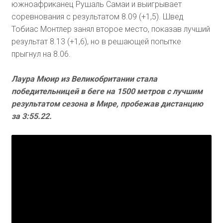
южноафриканец Рушаль Самаи и выигрывает
соревнования с результатом 8.09 (+1,5). Швед
Тобиас Монтлер занял второе место, показав лучший
результат 8.13 (+1,6), но в решающей попытке
прыгнул на 8.06.
Лаура Мюир из Великобритании стала
победительницей в беге на 1500 метров с лучшим
результатом сезона в Мире, пробежав дистанцию
за 3:55.22.