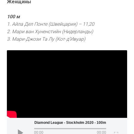
Женщины
100 м
1. Айла Дел Понте (Швейцария) – 11,20
2. Мари ван Хуненстийн (Нидерланды)
3. Мари-Джози Та Лу (Кот-д’Ивуар)
Wanda Diamond League - Stockholm 2020 - 100m (Women
00:00
00:00