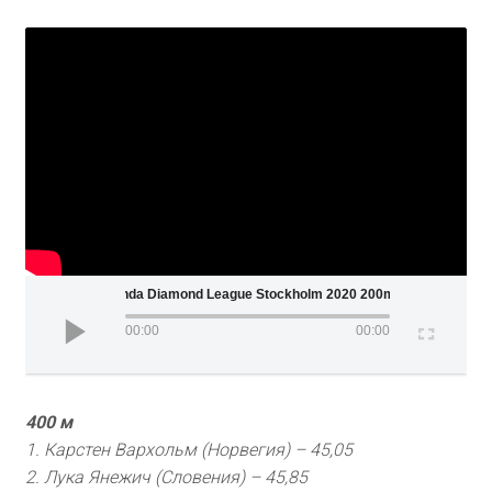
Wanda Diamond League Stockholm 2020 200m Men
00:00
00:00
400 м
1. Карстен Вархольм (Норвегия) – 45,05
2. Лука Янежич (Словения) – 45,85