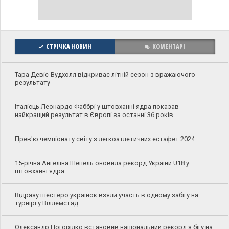
СТРІЧКА НОВИН
КОМЕНТАРІ
Тара Девіс-Вудхолл відкриває літній сезон з вражаючого
результату
Італієць Леонардо Фаббрі у штовханні ядра показав
найкращий результат в Європі за останні 36 років
Прев'ю чемпіонату світу з легкоатлетичних естафет 2024
15-річна Ангеліна Шепель оновила рекорд України U18 у
штовханні ядра
Відразу шестеро українок взяли участь в одному забігу на
турнірі у Віллемстад
Олександр Погорілко встановив національний рекорд з бігу на