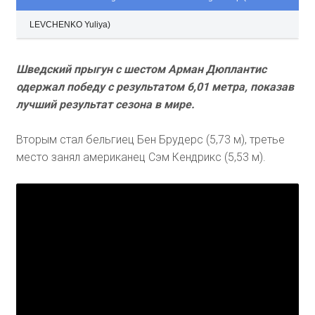
LEVCHENKO Yuliya)
Шведский прыгун с шестом Арман Дюплантис
одержал победу с результатом 6,01 метра, показав
лучший результат сезона в мире.
Вторым стал бельгиец Бен Брудерс (5,73 м), третье
место занял американец Сэм Кендрикс (5,53 м).