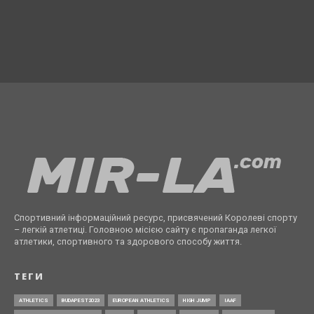
Спортивний інформаційний ресурс, присвячений Королеві спорту
– легкій атлетиці. Головною місією сайту є пропаганда легкої
атлетики, спортивного та здорового способу життя.
ТЕГИ
ATHLETICS
BUDAPEST2023
EUROPEAN ATHLETICS
HIGH JUMP
IAAF