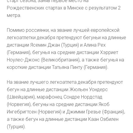
старт сезона, заняв первое место на
Рождественских стартах в Минске с результатом 2
метра.
Помимо россиянки, на звание лучшей европейской
легкоатлетки декабря претендуют бегуньи на длинные
дистанции Ясемин Джан (Турция) и Алина Рех
(Германия), бегунья на средние дистанции Хэрриет
Ноулес-Джонс (Великобритания), а также бегунья на
короткие дистанции Татьяна Пинту (Германия).
На звание лучшего легкоатлета декабря претендуют
бегун на длинные дистанции Жюльен Уондерс
(Швейцария), марафонец Сондре Нордстад
(Норвегия), бегуны на средние дистанции Якоб
Ингебригтсен (Норвегия) и Джимми Грезье (Франция),
а также бегун на длинные дистанции Каан Озбилен
(Турция).