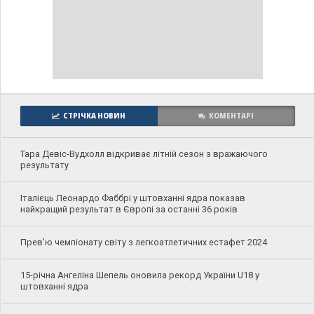
СТРІЧКА НОВИН
КОМЕНТАРІ
Тара Девіс-Вудхолл відкриває літній сезон з вражаючого
результату
Італієць Леонардо Фаббрі у штовханні ядра показав
найкращий результат в Європі за останні 36 років
Прев'ю чемпіонату світу з легкоатлетичних естафет 2024
15-річна Ангеліна Шепель оновила рекорд України U18 у
штовханні ядра