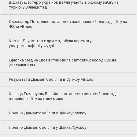
Відразу шестеро українок взяли участь в одному забігу на
турнірі у Віллемстад
Олександр Погорілко встановив національний рекорд з бігу на
400 м +Відео
Кортні Дауволтер вдруге здобула перемогу на
ультрамарафоні у Фудзі
Ефіопка Медіна Ейса встановила світовий рекорд U20 на
дистанції 5 км
Результати Діамантової ліги в Сучжоу +Відео
Кенієць Еммануель Ваньйоні встановив світовий рекорд з
шосейного бігу на одну милю
Прев'ю Діамантової ліги у Шанхаї/Сучжоу
Прев'ю Діамантової ліги у Шанхаї/Сучжоу