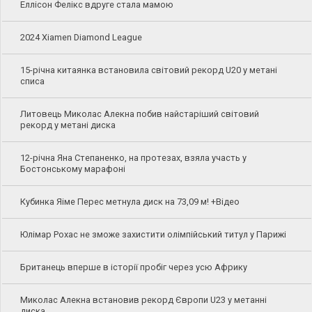
Еллісон Фелікс вдруге стала мамою
2024 Xiamen Diamond League
15-річна китаянка встановила світовий рекорд U20 у метані
списа
Литовець Миколас Алекна побив найстаріший світовий
рекорд у метані диска
12-річна Яна Степаненко, на протезах, взяла участь у
Бостонському марафоні
Кубинка Яіме Перес метнула диск на 73,09 м! +Відео
Юлімар Рохас не зможе захистити олімпійський титул у Парижі
Британець вперше в історії пробіг через усю Африку
Миколас Алекна встановив рекорд Європи U23 у метанні
диска