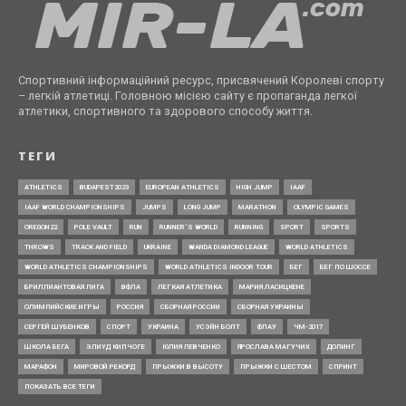
Спортивний інформаційний ресурс, присвячений Королеві спорту
– легкій атлетиці. Головною місією сайту є пропаганда легкої
атлетики, спортивного та здорового способу життя.
ТЕГИ
ATHLETICS
BUDAPEST2023
EUROPEAN ATHLETICS
HIGH JUMP
IAAF
IAAF WORLD CHAMPIONSHIPS
JUMPS
LONG JUMP
MARATHON
OLYMPIC GAMES
OREGON22
POLE VAULT
RUN
RUNNER’S WORLD
RUNNING
SPORT
SPORTS
THROWS
TRACK AND FIELD
UKRAINE
WANDA DIAMOND LEAGUE
WORLD ATHLETICS
WORLD ATHLETICS CHAMPIONSHIPS
WORLD ATHLETICS INDOOR TOUR
БЕГ
БЕГ ПО ШОССЕ
БРИЛЛИАНТОВАЯ ЛИГА
ВФЛА
ЛЕГКАЯ АТЛЕТИКА
МАРИЯ ЛАСИЦКЕНЕ
ОЛИМПИЙСКИЕ ИГРЫ
РОССИЯ
СБОРНАЯ РОССИИ
СБОРНАЯ УКРАИНЫ
СЕРГЕЙ ШУБЕНКОВ
СПОРТ
УКРАИНА
УСЭЙН БОЛТ
ФЛАУ
ЧМ-2017
ШКОЛА БЕГА
ЭЛИУД КИПЧОГЕ
ЮЛИЯ ЛЕВЧЕНКО
ЯРОСЛАВА МАГУЧИХ
ДОПИНГ
МАРАФОН
МИРОВОЙ РЕКОРД
ПРЫЖКИ В ВЫСОТУ
ПРЫЖКИ С ШЕСТОМ
СПРИНТ
ПОКАЗАТЬ ВСЕ ТЕГИ