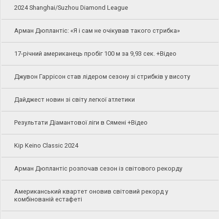
2024 Shanghai/Suzhou Diamond League
Арман Дюплантіс: «Я і сам не очікував такого стрибка»
17-річний американець пробіг 100 м за 9,93 сек. +Відео
Джувон Гаррісон став лідером сезону зі стрибків у висоту
Дайджест новин зі світу легкої атлетики
Результати Діамантової ліги в Сямені +Відео
Kip Keino Classic 2024
Арман Дюплантіс розпочав сезон із світового рекорду
Американський квартет оновив світовий рекорд у
комбінованій естафеті