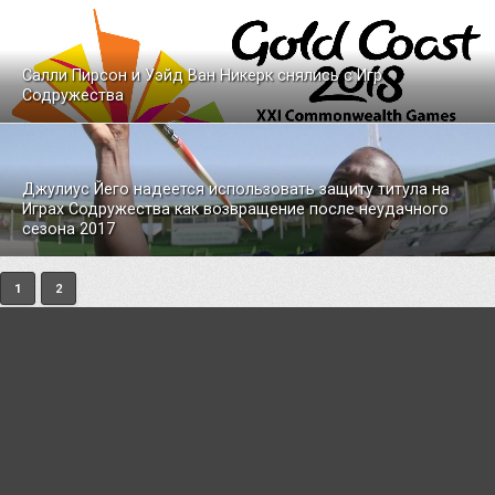
Салли Пирсон и Уэйд Ван Никерк снялись с Игр
Содружества
Джулиус Йего надеется использовать защиту титула на
Играх Содружества как возвращение после неудачного
сезона 2017
1
2