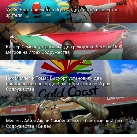
Усэйн Болт приехал на Игры Содружества в качестве
зрителя
Кастер Семеня установила два рекорда в беге на 1500
метров на Играх Содружества
Ник Миллер и Томас Босуорт установили два
национальных рекорда Великобритании на Играх
Содружества
Мишель Айи и Акани Симбини самые быстрые на Играх
Содружества +Видео