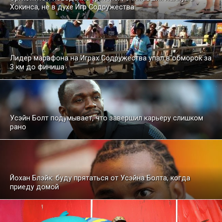
Хокинса, не в духе Игр Содружества
Лидер марафона на Играх Содружества упал в обморок за
3 км до финиша
Усэйн Болт подумывает, что завершил карьеру слишком
рано
Йохан Блэйк: буду прятаться от Усэйна Болта, когда
приеду домой