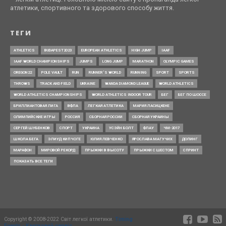
атлетики, спортивного та здорового способу життя.
ТЕГИ
ATHLETICS
BUDAPEST2023
EUROPEAN ATHLETICS
HIGH JUMP
IAAF
IAAF WORLD CHAMPIONSHIPS
JUMPS
LONG JUMP
MARATHON
OLYMPIC GAMES
OREGON22
POLE VAULT
RUN
RUNNER’S WORLD
RUNNING
SPORT
SPORTS
THROWS
TRACK AND FIELD
UKRAINE
WANDA DIAMOND LEAGUE
WORLD ATHLETICS
WORLD ATHLETICS CHAMPIONSHIPS
WORLD ATHLETICS INDOOR TOUR
БЕГ
БЕГ ПО ШОССЕ
БРИЛЛИАНТОВАЯ ЛИГА
ВФЛА
ЛЕГКАЯ АТЛЕТИКА
МАРИЯ ЛАСИЦКЕНЕ
ОЛИМПИЙСКИЕ ИГРЫ
РОССИЯ
СБОРНАЯ РОССИИ
СБОРНАЯ УКРАИНЫ
СЕРГЕЙ ШУБЕНКОВ
СПОРТ
УКРАИНА
УСЭЙН БОЛТ
ФЛАУ
ЧМ-2017
ШКОЛА БЕГА
ЭЛИУД КИПЧОГЕ
ЮЛИЯ ЛЕВЧЕНКО
ЯРОСЛАВА МАГУЧИХ
ДОПИНГ
МАРАФОН
МИРОВОЙ РЕКОРД
ПРЫЖКИ В ВЫСОТУ
ПРЫЖКИ С ШЕСТОМ
СПРИНТ
ПОКАЗАТЬ ВСЕ ТЕГИ
Copyright © 2008-2022 Світ легкої атлетики.
Timing
Events - Квитковий сервіс