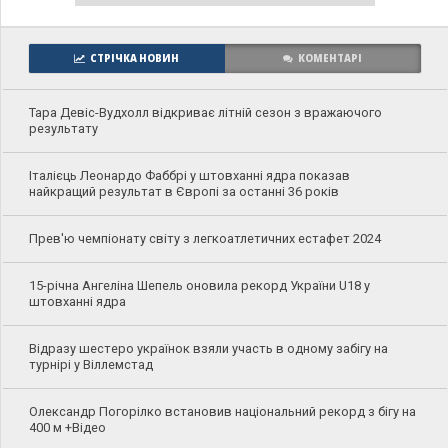
СТРІЧКА НОВИН
КОМЕНТАРІ
Тара Девіс-Вудхолл відкриває літній сезон з вражаючого
результату
Італієць Леонардо Фаббрі у штовханні ядра показав
найкращий результат в Європі за останні 36 років
Прев'ю чемпіонату світу з легкоатлетичних естафет 2024
15-річна Ангеліна Шепель оновила рекорд України U18 у
штовханні ядра
Відразу шестеро українок взяли участь в одному забігу на
турнірі у Віллемстад
Олександр Погорілко встановив національний рекорд з бігу на
400 м +Відео