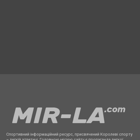
Спортивний інформаційний ресурс, присвячений Королеві спорту
– легкій атлетиці. Головною місією сайту є пропаганда легкої