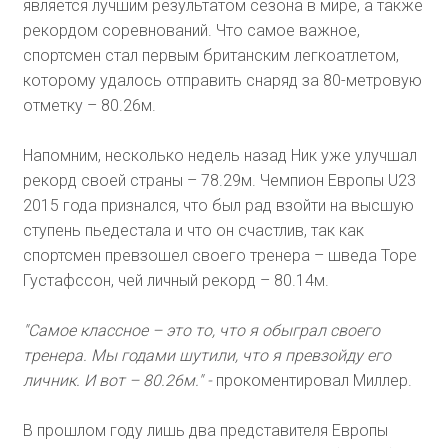
является лучшим результатом сезона в мире, а также
рекордом соревнований. Что самое важное,
спортсмен стал первым британским легкоатлетом,
которому удалось отправить снаряд за 80-метровую
отметку – 80.26м.
Напомним, несколько недель назад Ник уже улучшал
рекорд своей страны – 78.29м. Чемпион Европы U23
2015 года признался, что был рад взойти на высшую
ступень пьедестала и что он счастлив, так как
спортсмен превзошел своего тренера – шведа Торе
Густафссон, чей личный рекорд – 80.14м.
"Самое классное – это то, что я обыграл своего
тренера. Мы годами шутили, что я превзойду его
личник. И вот – 80.26м." -
прокоментировал Миллер.
В прошлом году лишь два представителя Европы