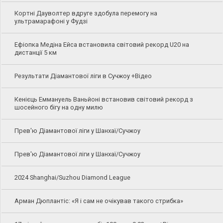
Кортні Дауволтер вдруге здобула перемогу на
ультрамарафоні у Фудзі
Ефіопка Медіна Ейса встановила світовий рекорд U20 на
дистанції 5 км
Результати Діамантової ліги в Сучжоу +Відео
Кенієць Еммануель Ваньйоні встановив світовий рекорд з
шосейного бігу на одну милю
Прев'ю Діамантової ліги у Шанхаї/Сучжоу
Прев'ю Діамантової ліги у Шанхаї/Сучжоу
2024 Shanghai/Suzhou Diamond League
Арман Дюплантіс: «Я і сам не очікував такого стрибка»