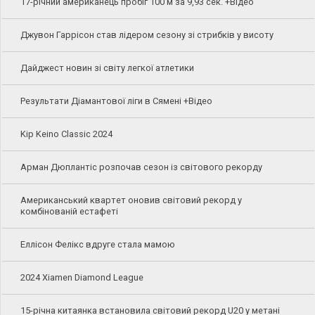
17-річний американець пробіг 100 м за 9,93 сек. +Відео
Джувон Гаррісон став лідером сезону зі стрибків у висоту
Дайджест новин зі світу легкої атлетики
Результати Діамантової ліги в Сямені +Відео
Kip Keino Classic 2024
Арман Дюплантіс розпочав сезон із світового рекорду
Американський квартет оновив світовий рекорд у
комбінованій естафеті
Еллісон Фелікс вдруге стала мамою
2024 Xiamen Diamond League
15-річна китаянка встановила світовий рекорд U20 у метані