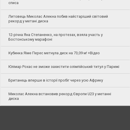
списа
Литовець Миколас Алекна побив найстаріший світовий
рекорд у метані диска
12-річна Яна Степаненко, на протезах, взяла участь у
Бостонському марафоні
Кубинка Яіме Перес метнула диск на 73,09 м! +Відео
Юлімар Рохас не зможе захистити олімпійський титул у Парижі
Британець вперше в історії пробіг через усю Африку
Миколас Алекна встановив рекорд Європи U23 у метанні
диска