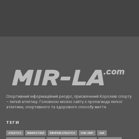
Спортивний інформаційний ресурс, присвячений Королеві спорту
– легкій атлетиці. Головною місією сайту є пропаганда легкої
атлетики, спортивного та здорового способу життя.
ТЕГИ
ATHLETICS
BUDAPEST2023
EUROPEAN ATHLETICS
HIGH JUMP
IAAF