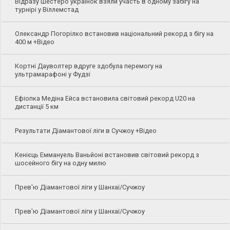
Відразу шестеро українок взяли участь в одному забігу на
турнірі у Віллемстад
Олександр Погорілко встановив національний рекорд з бігу на
400 м +Відео
Кортні Дауволтер вдруге здобула перемогу на
ультрамарафоні у Фудзі
Ефіопка Медіна Ейса встановила світовий рекорд U20 на
дистанції 5 км
Результати Діамантової ліги в Сучжоу +Відео
Кенієць Еммануель Ваньйоні встановив світовий рекорд з
шосейного бігу на одну милю
Прев'ю Діамантової ліги у Шанхаї/Сучжоу
Прев'ю Діамантової ліги у Шанхаї/Сучжоу