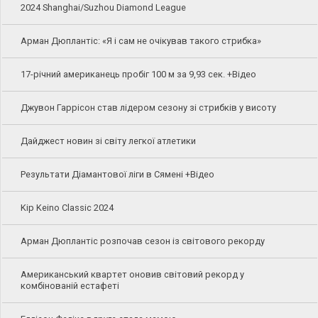
2024 Shanghai/Suzhou Diamond League
Арман Дюплантіс: «Я і сам не очікував такого стрибка»
17-річний американець пробіг 100 м за 9,93 сек. +Відео
Джувон Гаррісон став лідером сезону зі стрибків у висоту
Дайджест новин зі світу легкої атлетики
Результати Діамантової ліги в Сямені +Відео
Kip Keino Classic 2024
Арман Дюплантіс розпочав сезон із світового рекорду
Американський квартет оновив світовий рекорд у
комбінованій естафеті