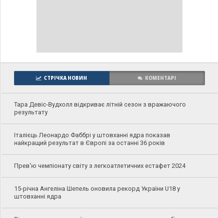
СТРІЧКА НОВИН
КОМЕНТАРІ
Тара Девіс-Вудхолл відкриває літній сезон з вражаючого
результату
Італієць Леонардо Фаббрі у штовханні ядра показав
найкращий результат в Європі за останні 36 років
Прев'ю чемпіонату світу з легкоатлетичних естафет 2024
15-річна Ангеліна Шепель оновила рекорд України U18 у
штовханні ядра