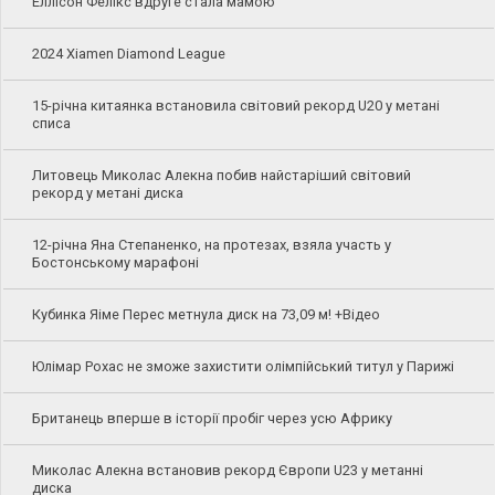
Еллісон Фелікс вдруге стала мамою
2024 Xiamen Diamond League
15-річна китаянка встановила світовий рекорд U20 у метані
списа
Литовець Миколас Алекна побив найстаріший світовий
рекорд у метані диска
12-річна Яна Степаненко, на протезах, взяла участь у
Бостонському марафоні
Кубинка Яіме Перес метнула диск на 73,09 м! +Відео
Юлімар Рохас не зможе захистити олімпійський титул у Парижі
Британець вперше в історії пробіг через усю Африку
Миколас Алекна встановив рекорд Європи U23 у метанні
диска