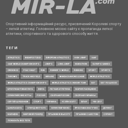
Спортивний інформаційний ресурс, присвячений Королеві спорту
– легкій атлетиці. Головною місією сайту є пропаганда легкої
атлетики, спортивного та здорового способу життя.
ТЕГИ
ATHLETICS
BUDAPEST2023
EUROPEAN ATHLETICS
HIGH JUMP
IAAF
IAAF WORLD CHAMPIONSHIPS
JUMPS
LONG JUMP
MARATHON
OLYMPIC GAMES
OREGON22
POLE VAULT
RUN
RUNNER’S WORLD
RUNNING
SPORT
SPORTS
THROWS
TRACK AND FIELD
UKRAINE
WANDA DIAMOND LEAGUE
WORLD ATHLETICS
WORLD ATHLETICS CHAMPIONSHIPS
WORLD ATHLETICS INDOOR TOUR
БЕГ
БЕГ ПО ШОССЕ
БРИЛЛИАНТОВАЯ ЛИГА
ВФЛА
ЛЕГКАЯ АТЛЕТИКА
МАРИЯ ЛАСИЦКЕНЕ
ОЛИМПИЙСКИЕ ИГРЫ
РОССИЯ
СБОРНАЯ РОССИИ
СБОРНАЯ УКРАИНЫ
СЕРГЕЙ ШУБЕНКОВ
СПОРТ
УКРАИНА
УСЭЙН БОЛТ
ФЛАУ
ЧМ-2017
ШКОЛА БЕГА
ЭЛИУД КИПЧОГЕ
ЮЛИЯ ЛЕВЧЕНКО
ЯРОСЛАВА МАГУЧИХ
ДОПИНГ
МАРАФОН
МИРОВОЙ РЕКОРД
ПРЫЖКИ В ВЫСОТУ
ПРЫЖКИ С ШЕСТОМ
СПРИНТ
ПОКАЗАТЬ ВСЕ ТЕГИ