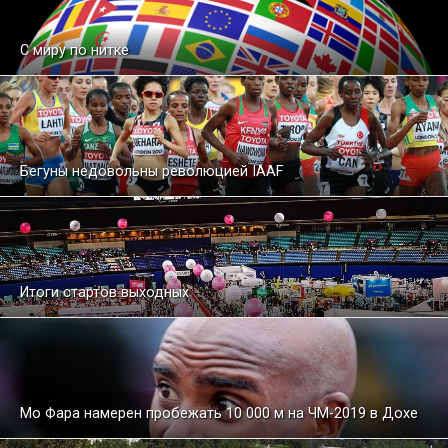
С миру по нитке
Бегуны недовольны революцией IAAF
Итоги стартов выходных
Мо Фара намерен пробежать 10 000 м на ЧМ-2019 в Дохе