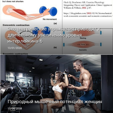
ЧИТАТЬ
Эксцентрические упражнения приводят к
длительному увеличению уровня
интерлейкина-6
13/01/2020
ЧИТАТЬ
Природный мышечный потенциал женщин
15/04/2018