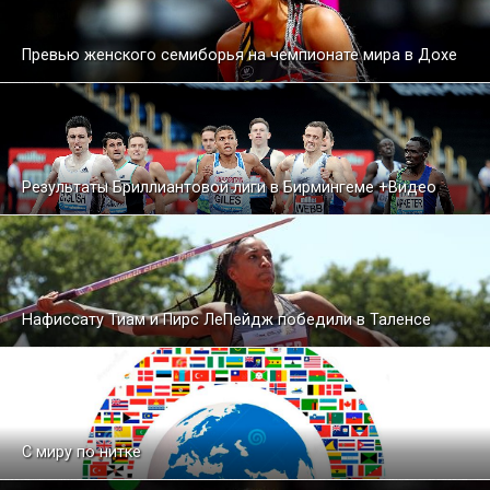
Превью женского семиборья на чемпионате мира в Дохе
Результаты Бриллиантовой лиги в Бирмингеме +Видео
Нафиссату Тиам и Пирс ЛеПейдж победили в Таленсе
С миру по нитке