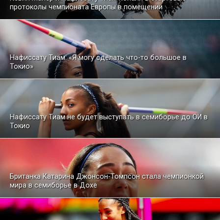
протоколы чемпионата Европы в помещении
Нафиссату Тиам: «Я могу сделать что-то большое в
Токио»
Нафиссату Тиам не будет выступать в семиборье до ОИ в
Токио
Британка Катарина Джонсон-Томпсон стала чемпионкой
мира в семиборье в Дохе