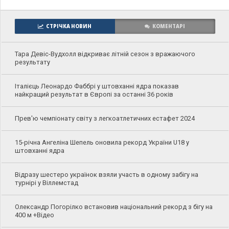
СТРІЧКА НОВИН
КОМЕНТАРІ
Тара Девіс-Вудхолл відкриває літній сезон з вражаючого
результату
Італієць Леонардо Фаббрі у штовханні ядра показав
найкращий результат в Європі за останні 36 років
Прев'ю чемпіонату світу з легкоатлетичних естафет 2024
15-річна Ангеліна Шепель оновила рекорд України U18 у
штовханні ядра
Відразу шестеро українок взяли участь в одному забігу на
турнірі у Віллемстад
Олександр Погорілко встановив національний рекорд з бігу на
400 м +Відео