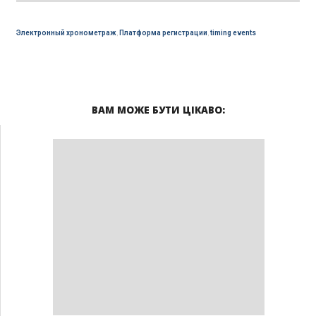
Электронный хронометраж
,
Платформа регистрации
,
timing events
ВАМ МОЖЕ БУТИ ЦІКАВО: