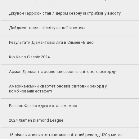
Джувон Гаррісон став лідером сезону зі стрибків у висоту
Дайджест новин зі світу легкої атлетики
Результати Діамантової ліги в Сямені +Відео
Kip Keino Classic 2024
Арман Дюплантіс розпочав сезон із світового рекорду
Американський квартет оновив світовий рекорд у
комбінованій естафеті
Еллісон Фелікс вдруге стала мамою
2024 Xiamen Diamond League
15-річна китаянка встановила світовий рекорд U20 у метані