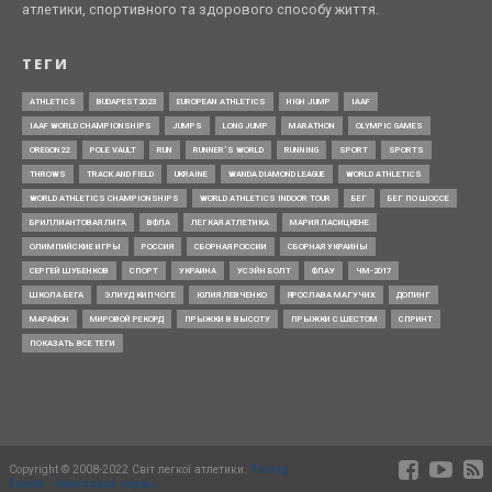
атлетики, спортивного та здорового способу життя.
ТЕГИ
ATHLETICS
BUDAPEST2023
EUROPEAN ATHLETICS
HIGH JUMP
IAAF
IAAF WORLD CHAMPIONSHIPS
JUMPS
LONG JUMP
MARATHON
OLYMPIC GAMES
OREGON22
POLE VAULT
RUN
RUNNER’S WORLD
RUNNING
SPORT
SPORTS
THROWS
TRACK AND FIELD
UKRAINE
WANDA DIAMOND LEAGUE
WORLD ATHLETICS
WORLD ATHLETICS CHAMPIONSHIPS
WORLD ATHLETICS INDOOR TOUR
БЕГ
БЕГ ПО ШОССЕ
БРИЛЛИАНТОВАЯ ЛИГА
ВФЛА
ЛЕГКАЯ АТЛЕТИКА
МАРИЯ ЛАСИЦКЕНЕ
ОЛИМПИЙСКИЕ ИГРЫ
РОССИЯ
СБОРНАЯ РОССИИ
СБОРНАЯ УКРАИНЫ
СЕРГЕЙ ШУБЕНКОВ
СПОРТ
УКРАИНА
УСЭЙН БОЛТ
ФЛАУ
ЧМ-2017
ШКОЛА БЕГА
ЭЛИУД КИПЧОГЕ
ЮЛИЯ ЛЕВЧЕНКО
ЯРОСЛАВА МАГУЧИХ
ДОПИНГ
МАРАФОН
МИРОВОЙ РЕКОРД
ПРЫЖКИ В ВЫСОТУ
ПРЫЖКИ С ШЕСТОМ
СПРИНТ
ПОКАЗАТЬ ВСЕ ТЕГИ
Copyright © 2008-2022 Світ легкої атлетики.
Timing
Events - Квитковий сервіс