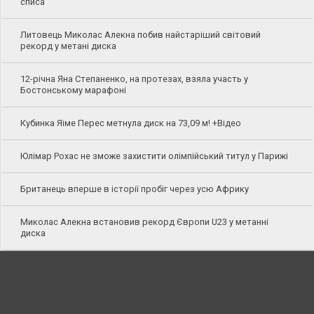
списа
Литовець Миколас Алекна побив найстаріший світовий
рекорд у метані диска
12-річна Яна Степаненко, на протезах, взяла участь у
Бостонському марафоні
Кубинка Яіме Перес метнула диск на 73,09 м! +Відео
Юлімар Рохас не зможе захистити олімпійський титул у Парижі
Британець вперше в історії пробіг через усю Африку
Миколас Алекна встановив рекорд Європи U23 у метанні
диска