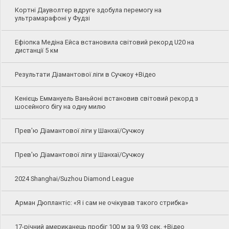
Кортні Дауволтер вдруге здобула перемогу на
ультрамарафоні у Фудзі
Ефіопка Медіна Ейса встановила світовий рекорд U20 на
дистанції 5 км
Результати Діамантової ліги в Сучжоу +Відео
Кенієць Еммануель Ваньйоні встановив світовий рекорд з
шосейного бігу на одну милю
Прев'ю Діамантової ліги у Шанхаї/Сучжоу
Прев'ю Діамантової ліги у Шанхаї/Сучжоу
2024 Shanghai/Suzhou Diamond League
Арман Дюплантіс: «Я і сам не очікував такого стрибка»
17-річний американець пробіг 100 м за 9,93 сек. +Відео