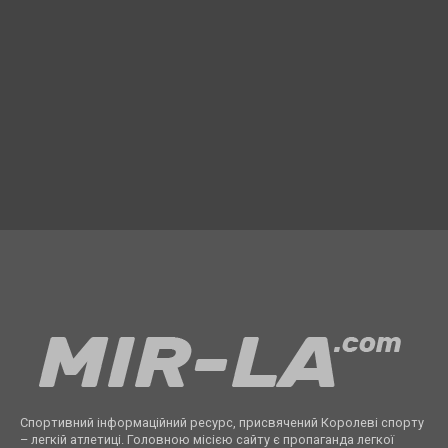
Спортивний інформаційний ресурс, присвячений Королеві спорту
– легкій атлетиці. Головною місією сайту є пропаганда легкої