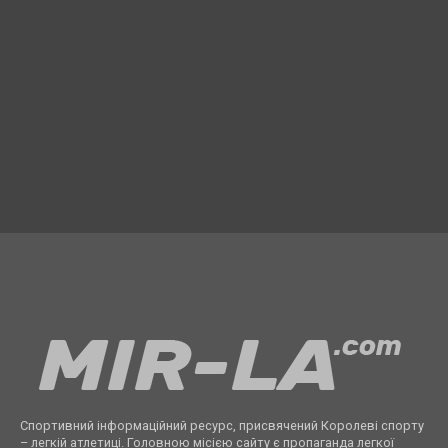
Спортивний інформаційний ресурс, присвячений Королеві спорту
– легкій атлетиці. Головною місією сайту є пропаганда легкої