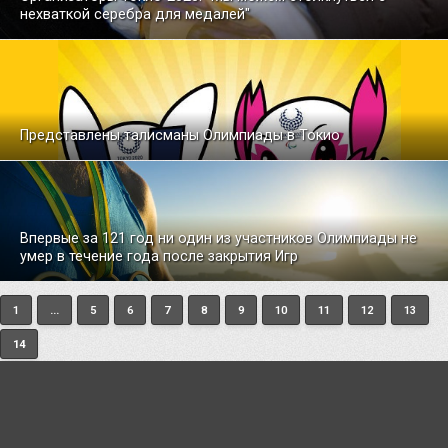
нехваткой серебра для медалей"
Представлены талисманы Олимпиады в Токио
Впервые за 121 год ни один из участников Олимпиады не
умер в течение года после закрытия Игр
1
...
5
6
7
8
9
10
11
12
13
14