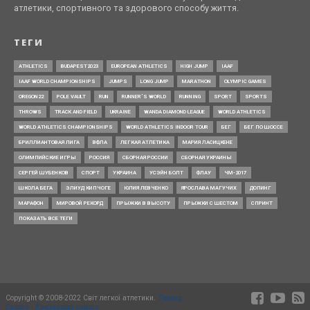
атлетики, спортивного та здорового способу життя.
ТЕГИ
ATHLETICS
BUDAPEST2023
EUROPEAN ATHLETICS
HIGH JUMP
IAAF
IAAF WORLD CHAMPIONSHIPS
JUMPS
LONG JUMP
MARATHON
OLYMPIC GAMES
OREGON22
POLE VAULT
RUN
RUNNER’S WORLD
RUNNING
SPORT
SPORTS
THROWS
TRACK AND FIELD
UKRAINE
WANDA DIAMOND LEAGUE
WORLD ATHLETICS
WORLD ATHLETICS CHAMPIONSHIPS
WORLD ATHLETICS INDOOR TOUR
БЕГ
БЕГ ПО ШОССЕ
БРИЛЛИАНТОВАЯ ЛИГА
ВФЛА
ЛЕГКАЯ АТЛЕТИКА
МАРИЯ ЛАСИЦКЕНЕ
ОЛИМПИЙСКИЕ ИГРЫ
РОССИЯ
СБОРНАЯ РОССИИ
СБОРНАЯ УКРАИНЫ
СЕРГЕЙ ШУБЕНКОВ
СПОРТ
УКРАИНА
УСЭЙН БОЛТ
ФЛАУ
ЧМ-2017
ШКОЛА БЕГА
ЭЛИУД КИПЧОГЕ
ЮЛИЯ ЛЕВЧЕНКО
ЯРОСЛАВА МАГУЧИХ
ДОПИНГ
МАРАФОН
МИРОВОЙ РЕКОРД
ПРЫЖКИ В ВЫСОТУ
ПРЫЖКИ С ШЕСТОМ
СПРИНТ
ПОКАЗАТЬ ВСЕ ТЕГИ
Copyright © 2008-2022 Світ легкої атлетики.
Timing
Events - Квитковий сервіс