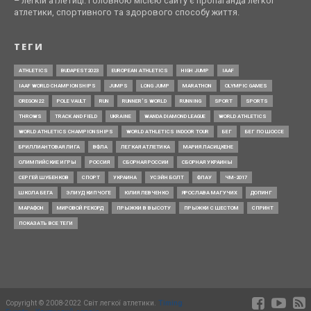
– легкій атлетиці. Головною місією сайту є пропаганда легкої
атлетики, спортивного та здорового способу життя.
ТЕГИ
ATHLETICS
BUDAPEST2023
EUROPEAN ATHLETICS
HIGH JUMP
IAAF
IAAF WORLD CHAMPIONSHIPS
JUMPS
LONG JUMP
MARATHON
OLYMPIC GAMES
OREGON22
POLE VAULT
RUN
RUNNER’S WORLD
RUNNING
SPORT
SPORTS
THROWS
TRACK AND FIELD
UKRAINE
WANDA DIAMOND LEAGUE
WORLD ATHLETICS
WORLD ATHLETICS CHAMPIONSHIPS
WORLD ATHLETICS INDOOR TOUR
БЕГ
БЕГ ПО ШОССЕ
БРИЛЛИАНТОВАЯ ЛИГА
ВФЛА
ЛЕГКАЯ АТЛЕТИКА
МАРИЯ ЛАСИЦКЕНЕ
ОЛИМПИЙСКИЕ ИГРЫ
РОССИЯ
СБОРНАЯ РОССИИ
СБОРНАЯ УКРАИНЫ
СЕРГЕЙ ШУБЕНКОВ
СПОРТ
УКРАИНА
УСЭЙН БОЛТ
ФЛАУ
ЧМ-2017
ШКОЛА БЕГА
ЭЛИУД КИПЧОГЕ
ЮЛИЯ ЛЕВЧЕНКО
ЯРОСЛАВА МАГУЧИХ
ДОПИНГ
МАРАФОН
МИРОВОЙ РЕКОРД
ПРЫЖКИ В ВЫСОТУ
ПРЫЖКИ С ШЕСТОМ
СПРИНТ
ПОКАЗАТЬ ВСЕ ТЕГИ
Copyright © 2008-2022 Світ легкої атлетики.
Timing