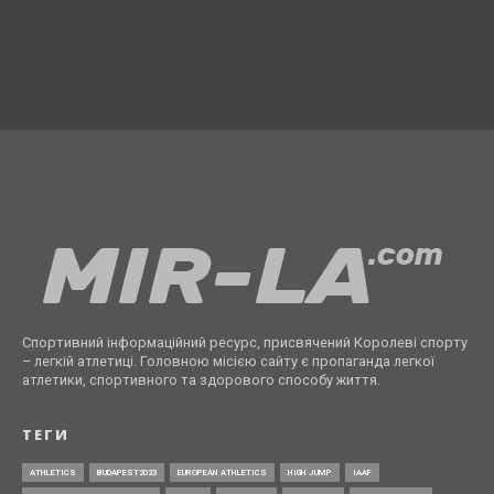
Спортивний інформаційний ресурс, присвячений Королеві спорту
– легкій атлетиці. Головною місією сайту є пропаганда легкої
атлетики, спортивного та здорового способу життя.
ТЕГИ
ATHLETICS
BUDAPEST2023
EUROPEAN ATHLETICS
HIGH JUMP
IAAF