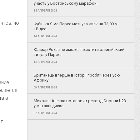
участь у Бостонському марафоні
14 АПРЕЛЯ 2024
нтов, но
Кубинка Яіме Перес метнула диск на 73,09 м!
+Відео
14 АПРЕЛЯ 2024
Юлімар Рохас не зможе захистити олімпійський
титул у Парижі
12 АПРЕЛЯ 2024
Британець вперше в історії пробіг через усю
Африку
ение
09 АПРЕЛЯ 2024
вляется
да в
Миколас Алекна встановив рекорд Європи U23
у метанні диска
07 АПРЕЛЯ 2024
ит