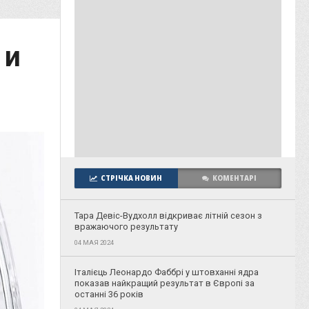
 и
СТРІЧКА НОВИН
КОМЕНТАРІ
Тара Девіс-Вудхолл відкриває літній сезон з
вражаючого результату
04 МАЯ 2024
Італієць Леонардо Фаббрі у штовханні ядра
показав найкращий результат в Європі за
останні 36 років