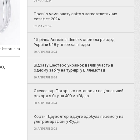
04 МАЯ 2024
Прев'ю чемпіонату світу з легкоатлетичних
естафет 2024
02 МАЯ 2024
15-річна Ангеліна Шепель оновила рекорд
України U18 у штовханні ядра
 keeprun.ru
30 АПРЕЛЯ 2024
Відразу шестеро українок взяли участь в
о,
одному забігу на турнірі у Віллемстад
30 АПРЕЛЯ 2024
Олександр Погорілко встановив національний
рекорд з бігу на 400 м +Відео
30 АПРЕЛЯ 2024
Кортні Дауволтер вдруге здобула перемогу на
ультрамарафоні у Фудзі
28 АПРЕЛЯ 2024