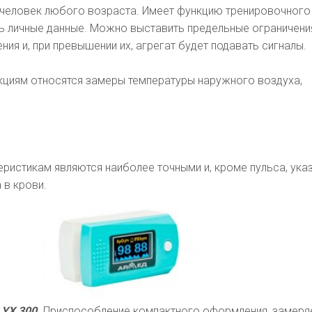
т человек любого возраста. Имеет функцию тренировочног
ь личные данные. Можно выставить предельные ограничени
ния и, при превышении их, агрегат будет подавать сигналы.
кциям относятся замеры температуры наружного воздуха,
еристикам являются наиболее точными и, кроме пульса, ук
 в крови.
YX 300.
Приспособление компактного оформления, замеря