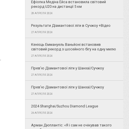
Ефіопка Медіна Ейса встановила світовий
рекорд U20 на дистанції 5 км
28 АПРЕЛЯ 2024
Результати Діамантової ліги в Сучжоу +Відео
27 АПРЕЛЯ 2024
Кенієць Еммануель Ваньйоні встановив
світовий рекорд з шосейного бігу на одну милю
27 АПРЕЛЯ 2024
т
Прев'ю Діамантової ліги у Шанхаї/Сучжоу
27 АПРЕЛЯ 2024
Прев'ю Діамантової ліги у Шанхаї/Сучжоу
27 АПРЕЛЯ 2024
2024 Shanghai/Suzhou Diamond League
26 АПРЕЛЯ 2024
Арман Дюплантіс: «Я і сам не очікував такого