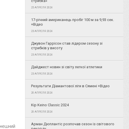
стрибка»
25 АПРЕЛЯ 2024
17-річний американець пробіг 100 м за 9,93 сек.
+Відео
23 АПРЕЛЯ 2024
Джувон Гаррісон став лідером сезону зі
стрибків у висоту
23 АПРЕЛЯ 2024
Дайджест новин зі світу легкої атлетики
23 АПРЕЛЯ 2024
Результати Діамантової ліги в Сямені +Відео
20 АПРЕЛЯ 2024
Kip Keino Classic 2024
20 АПРЕЛЯ 2024
Арман Дюплантіс розпочав сезон із світового
внешний
рекорду