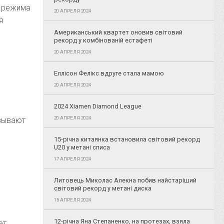
о режима
20 АПРЕЛЯ 2024
я
Американський квартет оновив світовий
рекорд у комбінованій естафеті
20 АПРЕЛЯ 2024
Еллісон Фелікс вдруге стала мамою
20 АПРЕЛЯ 2024
2024 Xiamen Diamond League
20 АПРЕЛЯ 2024
азывают
15-річна китаянка встановила світовий рекорд
U20 у метані списа
17 АПРЕЛЯ 2024
Литовець Миколас Алекна побив найстаріший
світовий рекорд у метані диска
15 АПРЕЛЯ 2024
12-річна Яна Степаненко, на протезах, взяла
ет