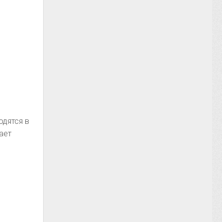
одятся в
ает