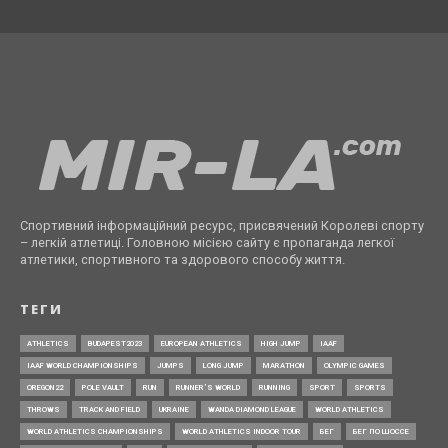
Спортивний інформаційний ресурс, присвячений Королеві спорту
– легкій атлетиці. Головною місією сайту є пропаганда легкої
атлетики, спортивного та здорового способу життя.
ТЕГИ
ATHLETICS
BUDAPEST2023
EUROPEAN ATHLETICS
HIGH JUMP
IAAF
IAAF WORLD CHAMPIONSHIPS
JUMPS
LONG JUMP
MARATHON
OLYMPIC GAMES
OREGON22
POLE VAULT
RUN
RUNNER’S WORLD
RUNNING
SPORT
SPORTS
THROWS
TRACK AND FIELD
UKRAINE
WANDA DIAMOND LEAGUE
WORLD ATHLETICS
WORLD ATHLETICS CHAMPIONSHIPS
WORLD ATHLETICS INDOOR TOUR
БЕГ
БЕГ ПО ШОССЕ