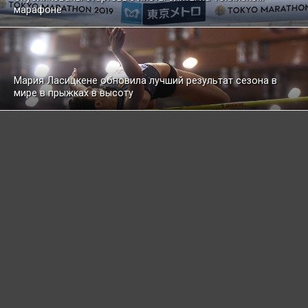
марафоне
Мария Ласицкене обновила лучший результат сезона в
мире в прыжках в высоту