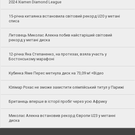
2024 Xiamen Diamond League
15-річна китаянка встановила світовий рекорд U20 у метані
списа
Литовець Миколас Алекна побив найстаріший світовий
рекорд у метані диска
12-річна Яна Степаненко, на протезах, взяла участь у
Бостонському марафоні
Кубинка Яіме Перес метнула диск на 73,09 м! +Відео
Юлімар Рохас не зможе захистити олімпійський титул у Парижі
Британець вперше в історії пробіг через усю Африку
Миколас Алекна встановив рекорд Європи U23 у метанні
диска