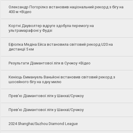
Олександр Погорілко встановив національний рекорд з бігу на
400 м +Відео
Кортні Дауволтер вдруге здобула перемогу на
ультрамарафоні у Фудзі
Ефіопка Медіна Ейса встановила світовий рекорд U20 на
дистанції 5 км
Результати Діамантової ліги в Сучжоу +Відео
Кенієць Еммануель Ваньйоні встановив світовий рекорд з
шосейного бігу на одну милю
Прев'ю Діамантової ліги у Шанхаї/Сучжоу
Прев'ю Діамантової ліги у Шанхаї/Сучжоу
2024 Shanghai/Suzhou Diamond League