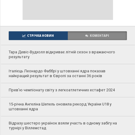
СТРІЧКА НОВИН
КОМЕНТАРІ
Тара Девіс-Вудхолл відкриває літній сезон з вражаючого
результату
Італієць Леонардо Фаббрі у штовханні ядра показав
найкращий результат в Європі за останні 36 років
Прев'ю чемпіонату світу з легкоатлетичних естафет 2024
15-річна Ангеліна Шепель оновила рекорд України U18 у
штовханні ядра
Відразу шестеро українок взяли участь в одному забігу на
турнірі у Віллемстад