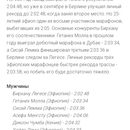
2:04.48, но уже в сентябре в Берлине улучшил личный
рекорд до 2:02.48, когда занял второе место. Но 25-
летний эфиоп один из восьми участников марафонов,
выбегавших из 2:05. Основные конкуренты Бирхану
его соотечественники. Гетанех Молла в прошлом
году выиграл дебютный марафона в Дубае - 2:03.34,
а Сисай Лемма финишировал третьим-2:03.36 в
Берлине следом за Легесе. Личные рекорды трёх
эфиопских марафонцев быстрее рекорда трассы -
2:03.58, но побить его буде достаточно тяжёло.
Мужчины
:
Бирхану Легесе (Эфиопия) - 2:02.48
Гетанех Молла (Эфиопия) - 2:03.34
Сисай Лемма (Эфиопия) - 2:03.36
Асефа Менгсту (Эфиопия) - 2:04.06
Диксон Чумба (Кения) - 2:04.32
Хайле Леми (Эфиопия) - 2:04.33