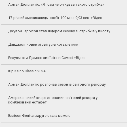
Арман Дюплантіс: «Я і сам не очікував такого стрибка»
17-річний американець пробіг 100 м за 9,93 сек. +Відео
Джувон Гаррісон став лідером сезону зі стрибків у висоту
Дайджест новин зі світу легкої атлетики
Результати Діамантової ліги в Сямені +Відео
Kip Keino Classic 2024
Арман Дюплантіс розпочав сезон із світового рекорду
Американський квартет оновив світовий рекорд у
комбінованій естафеті
Еллісон Фелікс вдруге стала мамою