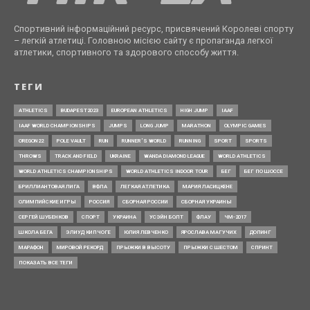
Спортивний інформаційний ресурс, присвячений Королеві спорту
– легкій атлетиці. Головною місією сайту є пропаганда легкої
атлетики, спортивного та здорового способу життя.
ТЕГИ
ATHLETICS
BUDAPEST2023
EUROPEAN ATHLETICS
HIGH JUMP
IAAF
IAAF WORLD CHAMPIONSHIPS
JUMPS
LONG JUMP
MARATHON
OLYMPIC GAMES
OREGON22
POLE VAULT
RUN
RUNNER’S WORLD
RUNNING
SPORT
SPORTS
THROWS
TRACK AND FIELD
UKRAINE
WANDA DIAMOND LEAGUE
WORLD ATHLETICS
WORLD ATHLETICS CHAMPIONSHIPS
WORLD ATHLETICS INDOOR TOUR
БЕГ
БЕГ ПО ШОССЕ
БРИЛЛИАНТОВАЯ ЛИГА
ВФЛА
ЛЕГКАЯ АТЛЕТИКА
МАРИЯ ЛАСИЦКЕНЕ
ОЛИМПИЙСКИЕ ИГРЫ
РОССИЯ
СБОРНАЯ РОССИИ
СБОРНАЯ УКРАИНЫ
СЕРГЕЙ ШУБЕНКОВ
СПОРТ
УКРАИНА
УСЭЙН БОЛТ
ФЛАУ
ЧМ-2017
ШКОЛА БЕГА
ЭЛИУД КИПЧОГЕ
ЮЛИЯ ЛЕВЧЕНКО
ЯРОСЛАВА МАГУЧИХ
ДОПИНГ
МАРАФОН
МИРОВОЙ РЕКОРД
ПРЫЖКИ В ВЫСОТУ
ПРЫЖКИ С ШЕСТОМ
СПРИНТ
ПОКАЗАТЬ ВСЕ ТЕГИ