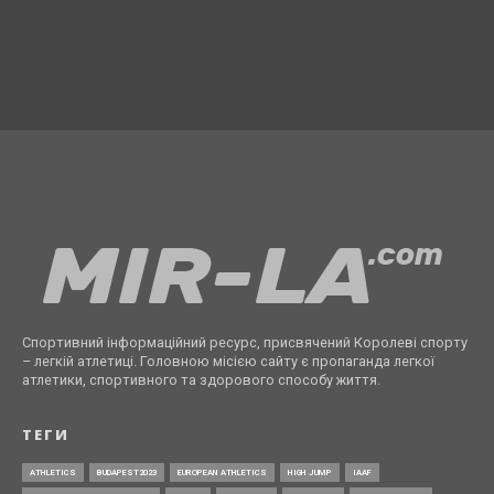
Спортивний інформаційний ресурс, присвячений Королеві спорту
– легкій атлетиці. Головною місією сайту є пропаганда легкої
атлетики, спортивного та здорового способу життя.
ТЕГИ
ATHLETICS
BUDAPEST2023
EUROPEAN ATHLETICS
HIGH JUMP
IAAF