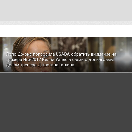
Лоло Джонс попросила USADA обратить внимание на
призера Игр-2012 Келли Уэллс в связи с допинговым
делом тренера Джастина Гэтлина