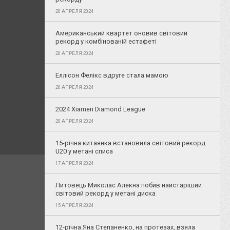
20 АПРЕЛЯ 2024
Американський квартет оновив світовий
рекорд у комбінованій естафеті
20 АПРЕЛЯ 2024
Еллісон Фелікс вдруге стала мамою
20 АПРЕЛЯ 2024
2024 Xiamen Diamond League
20 АПРЕЛЯ 2024
15-річна китаянка встановила світовий рекорд
U20 у метані списа
17 АПРЕЛЯ 2024
Литовець Миколас Алекна побив найстаріший
світовий рекорд у метані диска
15 АПРЕЛЯ 2024
12-річна Яна Степаненко, на протезах, взяла