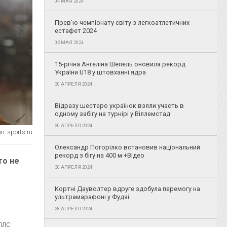
04 МАЯ 2024
Прев'ю чемпіонату світу з легкоатлетичних
естафет 2024
02 МАЯ 2024
15-річна Ангеліна Шепель оновила рекорд
України U18 у штовханні ядра
30 АПРЕЛЯ 2024
Відразу шестеро українок взяли участь в
одному забігу на турнірі у Віллемстад
30 АПРЕЛЯ 2024
: sports.ru
Олександр Погорілко встановив національний
рекорд з бігу на 400 м +Відео
то не
30 АПРЕЛЯ 2024
Кортні Дауволтер вдруге здобула перемогу на
ультрамарафоні у Фудзі
28 АПРЕЛЯ 2024
ллс