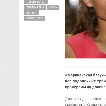
РОБЕРТ ВАГНЕР
СБОРНАЯ США
USADA
ДОПИНГ
ЛОНДОН-2012
Американская бегунь
все подопечные трен
проверены на допинг
Джонс задала вопрос,
американки Келли Уэлл