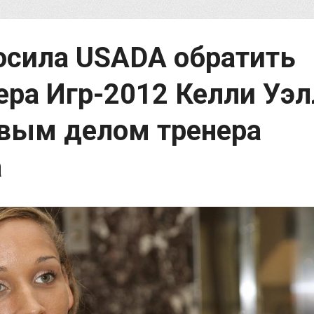
осила USADA обратить
ера Игр-2012 Келли Уэл
овым делом тренера
а