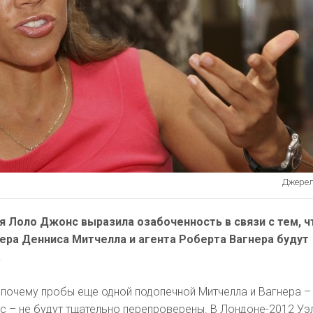
Джерело
я Лоло Джонс выразила озабоченность в связи с тем, ч
ера Денниса Митчелла и агента Роберта Вагнера будут
.
 почему пробы еще одной подопечной Митчелла и Вагнера –
с – не будут тщательно перепроверены. В Лондоне-2012 Уэ