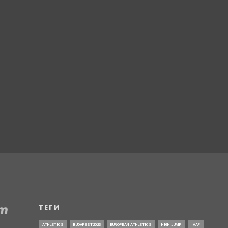
ТЕГИ
ATHLETICS
BUDAPEST2023
EUROPEAN ATHLETICS
HIGH JUMP
IAAF