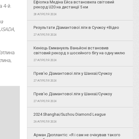
Ефіопка Медіна Ейса встановила світовий
 4-й.
рекорд U20 на дистанції 5 км
28 АПРЕЛЯ 2024
на
Результати Діамантової ліги в Сучжоу +Відео
USADA,
27 АПРЕЛЯ 2024
Кенієць Еммануель Ваньйоні встановив
Гэтлина
світовий рекорд з шосейного бігу на одну милю
лина,
27 АПРЕЛЯ 2024
Прев'ю Діамантової ліги у Шанхаї/Сучжоу
27 АПРЕЛЯ 2024
Прев'ю Діамантової ліги у Шанхаї/Сучжоу
27 АПРЕЛЯ 2024
2024 Shanghai/Suzhou Diamond League
26 АПРЕЛЯ 2024
Арман Дюплантіс: «Я і сам не очікував такого