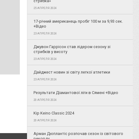
стрибка»
25 АПРЕЛЯ 2024
17-річний американець пробіг 100 м за 9,93 сек.
+Відео
23 АПРЕЛЯ 2024
Джувон Гаррісон став лідером сезону зі
стрибків у висоту
23 АПРЕЛЯ 2024
Дайджест новин зі світу легкої атлетики
23 АПРЕЛЯ 2024
Результати Діамантової ліги в Сямені +Відео
20 АПРЕЛЯ 2024
Kip Keino Classic 2024
20 АПРЕЛЯ 2024
Арман Дюплантіс розпочав сезон із світового
рекорду