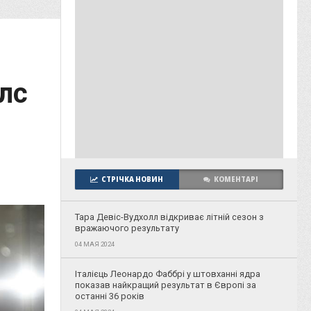
лс
СТРІЧКА НОВИН
КОМЕНТАРІ
Тара Девіс-Вудхолл відкриває літній сезон з
вражаючого результату
04 МАЯ 2024
Італієць Леонардо Фаббрі у штовханні ядра
показав найкращий результат в Європі за
останні 36 років