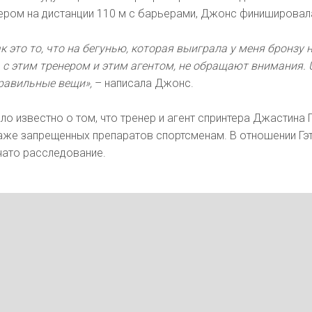
ером на дистанции 110 м с барьерами, Джонс финишировала
к это то, что на бегунью, которая выиграла у меня бронзу 
 с этим тренером и этим агентом, не обращают внимания. 
правильные вещи»,
– написала Джонс.
ло известно о том, что тренер и агент спринтера Джастина 
аже запрещенных препаратов спортсменам. В отношении Гэт
чато расследование.