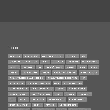
ТЕГИ
ATHLETICS
BUDAPEST2023
EUROPEAN ATHLETICS
HIGH JUMP
IAAF
IAAF WORLD CHAMPIONSHIPS
JUMPS
LONG JUMP
MARATHON
OLYMPIC GAMES
OREGON22
POLE VAULT
RUN
RUNNER’S WORLD
RUNNING
SPORT
SPORTS
THROWS
TRACK AND FIELD
UKRAINE
WANDA DIAMOND LEAGUE
WORLD ATHLETICS
WORLD ATHLETICS CHAMPIONSHIPS
WORLD ATHLETICS INDOOR TOUR
БЕГ
БЕГ ПО ШОССЕ
БРИЛЛИАНТОВАЯ ЛИГА
ВФЛА
ЛЕГКАЯ АТЛЕТИКА
МАРИЯ ЛАСИЦКЕНЕ
ОЛИМПИЙСКИЕ ИГРЫ
РОССИЯ
СБОРНАЯ РОССИИ
СБОРНАЯ УКРАИНЫ
СЕРГЕЙ ШУБЕНКОВ
СПОРТ
УКРАИНА
УСЭЙН БОЛТ
ФЛАУ
ЧМ-2017
ШКОЛА БЕГА
ЭЛИУД КИПЧОГЕ
ЮЛИЯ ЛЕВЧЕНКО
ЯРОСЛАВА МАГУЧИХ
ДОПИНГ
МАРАФОН
МИРОВОЙ РЕКОРД