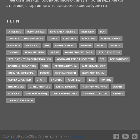
– легкій атлетиці. Головною місією сайту є пропаганда легкої
атлетики, спортивного та здорового способу життя.
ТЕГИ
ATHLETICS
BUDAPEST2023
EUROPEAN ATHLETICS
HIGH JUMP
IAAF
IAAF WORLD CHAMPIONSHIPS
JUMPS
LONG JUMP
MARATHON
OLYMPIC GAMES
OREGON22
POLE VAULT
RUN
RUNNER’S WORLD
RUNNING
SPORT
SPORTS
THROWS
TRACK AND FIELD
UKRAINE
WANDA DIAMOND LEAGUE
WORLD ATHLETICS
WORLD ATHLETICS CHAMPIONSHIPS
WORLD ATHLETICS INDOOR TOUR
БЕГ
БЕГ ПО ШОССЕ
БРИЛЛИАНТОВАЯ ЛИГА
ВФЛА
ЛЕГКАЯ АТЛЕТИКА
МАРИЯ ЛАСИЦКЕНЕ
ОЛИМПИЙСКИЕ ИГРЫ
РОССИЯ
СБОРНАЯ РОССИИ
СБОРНАЯ УКРАИНЫ
СЕРГЕЙ ШУБЕНКОВ
СПОРТ
УКРАИНА
УСЭЙН БОЛТ
ФЛАУ
ЧМ-2017
ШКОЛА БЕГА
ЭЛИУД КИПЧОГЕ
ЮЛИЯ ЛЕВЧЕНКО
ЯРОСЛАВА МАГУЧИХ
ДОПИНГ
МАРАФОН
МИРОВОЙ РЕКОРД
ПРЫЖКИ В ВЫСОТУ
ПРЫЖКИ С ШЕСТОМ
СПРИНТ
ПОКАЗАТЬ ВСЕ ТЕГИ
Copyright © 2008-2022 Світ легкої атлетики.
Timing