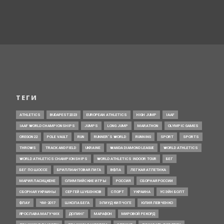
ТЕГИ
ATHLETICS
BUDAPEST2023
EUROPEAN ATHLETICS
HIGH JUMP
IAAF
IAAF WORLD CHAMPIONSHIPS
JUMPS
LONG JUMP
MARATHON
OLYMPIC GAMES
OREGON22
POLE VAULT
RUN
RUNNER’S WORLD
RUNNING
SPORT
SPORTS
THROWS
TRACK AND FIELD
UKRAINE
WANDA DIAMOND LEAGUE
WORLD ATHLETICS
WORLD ATHLETICS CHAMPIONSHIPS
WORLD ATHLETICS INDOOR TOUR
БЕГ
БЕГ ПО ШОССЕ
БРИЛЛИАНТОВАЯ ЛИГА
ВФЛА
ЛЕГКАЯ АТЛЕТИКА
МАРИЯ ЛАСИЦКЕНЕ
ОЛИМПИЙСКИЕ ИГРЫ
РОССИЯ
СБОРНАЯ РОССИИ
СБОРНАЯ УКРАИНЫ
СЕРГЕЙ ШУБЕНКОВ
СПОРТ
УКРАИНА
УСЭЙН БОЛТ
ФЛАУ
ЧМ-2017
ШКОЛА БЕГА
ЭЛИУД КИПЧОГЕ
ЮЛИЯ ЛЕВЧЕНКО
ЯРОСЛАВА МАГУЧИХ
ДОПИНГ
МАРАФОН
МИРОВОЙ РЕКОРД