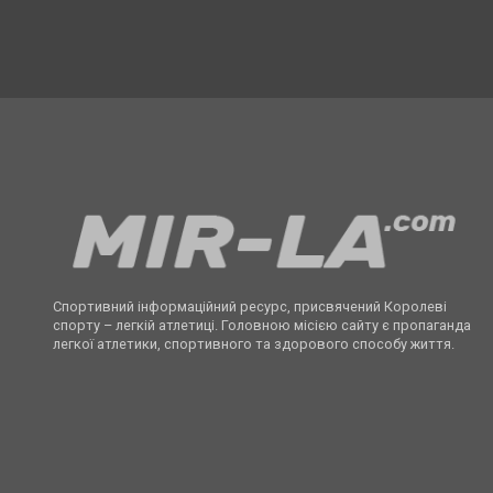
Спортивний інформаційний ресурс, присвячений Королеві
спорту – легкій атлетиці. Головною місією сайту є пропаганда
легкої атлетики, спортивного та здорового способу життя.